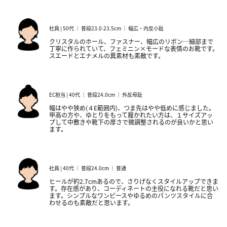
社員 | 50代 ｜ 普段23.0-23.5cm ｜ 幅広・内反小趾
クリスタルのホール、ファスナー、幅広のリボン…細部まで
丁寧に作られていて、フェミニン×モードな表情のお靴です。
スエードとエナメルの異素材も素敵です。
EC担当 | 40代 ｜ 普段24.0cm ｜ 外反母趾
幅はやや狭め(４E範囲内)、つま先はやや低めに感じました。
甲高の方や、ゆとりをもって履かれたい方は、１サイズアッ
プして中敷きや靴下の厚さで微調整されるのが良いかと思い
ます。
社員 | 40代 ｜ 普段24.0cm ｜ 普通
ヒールが約2.7cmあるので、さりげなくスタイルアップできま
す。存在感があり、コーディネートの主役になれる靴だと思い
ます。シンプルなワンピースやゆるめのパンツスタイルに合
わせるのも素敵だと思います。