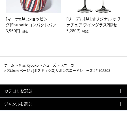
[マーナxJALショッピン
[リーデル]JALオリジナル オヴ
グ]Shupattoコンパクトバッグ
ァチュア ワイングラス2脚セッ
Drop JAL客室乗務員（LC）ス
3,960円
ト（レッドワイン）
5,280円
（税込）
（税込）
カーフ柄
ホーム
>
Miss Kyouko
>
シューズ
>
スニーカー
>
23.0cm ベージュ[ミスキョウコ]リボンスエードシューズ 4E 108303
カテゴリを選ぶ
ジャンルを選ぶ