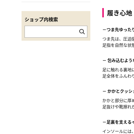
履き心地
ショップ内検索
－つま先ゆった
つま先は、圧迫
足指を自然な状
－ 包み込むよう
足に触れる裏地
足全体をふんわ
－ かかとクッ
かかと部分に厚
足抜けや靴擦れ
－足裏を支える
インソールには