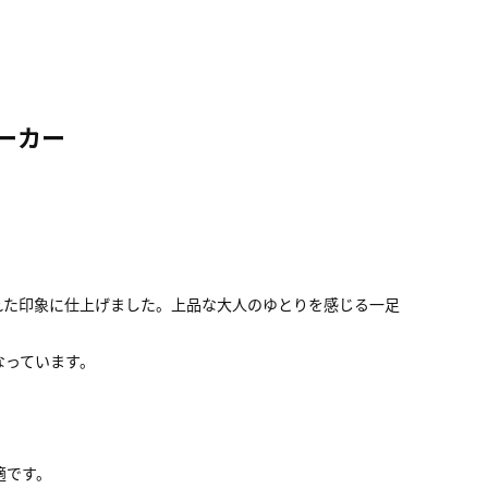
ーカー
れた印象に仕上げました。上品な大人のゆとりを感じる一足
なっています。
。
適です。