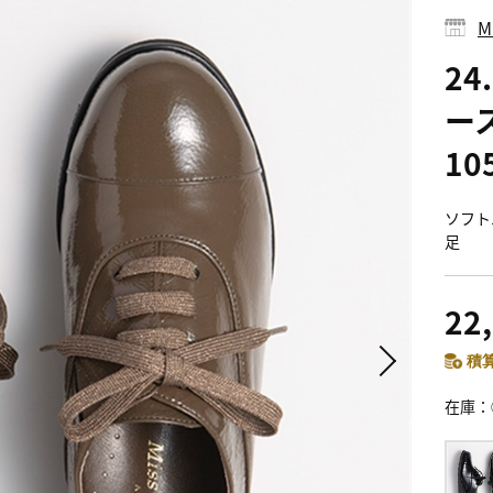
M
24
ー
10
ソフト
足
22
積算
在庫