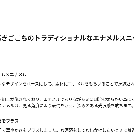
履きごこちのトラディショナルなエナメルスニ
ナル×エナメル
ルなデザインをベースにして、素材にエナメルをもちいることで洗練さ
ワ加工が施されており、エナメルでありながら足に馴染む柔らかい革に
エナメルは、見る角度により表情をかえ、深みのある光沢感を放ちます
さをプラス
紐で華やかさをプラスしました。お洒落をしてお出かけしたいときに最