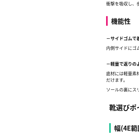
衝撃を吸収し、
機能性
－サイドゴムで
内側サイドにゴ
－軽量で返りの
底材には軽量素材
だけます。
ソールの裏にス
靴選びポ
幅(4E範