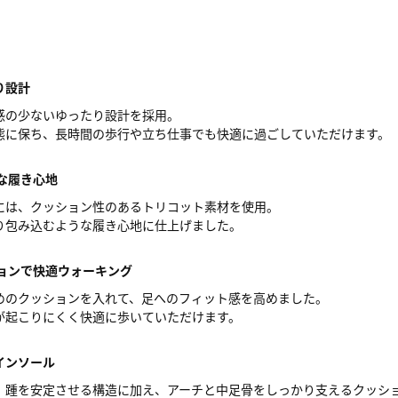
り設計
感の少ないゆったり設計を採用。
態に保ち、長時間の歩行や立ち仕事でも快適に過ごしていただけます。
な履き心地
には、クッション性のあるトリコット素材を使用。
り包み込むような履き心地に仕上げました。
ションで快適ウォーキング
めのクッションを入れて、足へのフィット感を高めました。
が起こりにくく快適に歩いていただけます。
インソール
、踵を安定させる構造に加え、アーチと中足骨をしっかり支えるクッシ