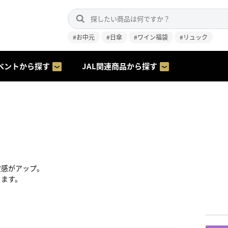
#お中元
#日傘
#ワイン福袋
#リュック
ベントから探す
JAL関連商品から探す
定感がアップ。
きます。