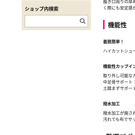
履き口周りの厚
く際にも安定感
ショップ内検索
機能性
着脱簡単！
ハイカットシュ
機能性カップイ
取り外し可能な
中足骨サポート
土踏まずサポー
撥水加工
撥水加工が施さ
汚れても布でサ