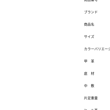
ブランド
商品名
サイズ
カラーバリエー
甲 革
底 材
中 敷
片足重量