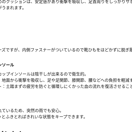
めのクッションは、安定感があり衝撃を吸収し、足首周りをしっかりサ
がうまれます。
ーズですが、内側ファスナーがついているので靴ひもをほどかずに脱ぎ
ンソール
カップインソールは陰干しが出来るので衛生的。
：地面から衝撃を吸収し、足や足関節、膝関節、腰などへの負担を軽減
ト：土踏まずの疲労を防ぐと循環しにくかった血の流れを復活させるこ
れているため、突然の雨でも安心。
ッとふきとればきれいな状態をキープできます。