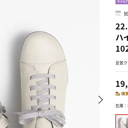
M
22
ハ
10
足首ク
19
積算
在庫