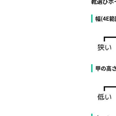
靴選びポ
幅(4E範
甲の高