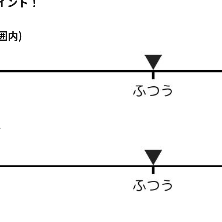
イント！
囲内)
さ