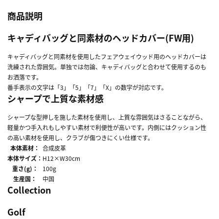
商品説明
キャディバッグと同素材のヘッドカバー(FW用)
キャディバッグと同素材を使用したフェアウェイウッド用のヘッドカバーは
洗練された雰囲気。単独では勿論、キャディバッグと合わせて使用するのも
お洒落です。
番手表示の文字は「3」「5」「7」「X」の数字が対応です。
シャープで上質な素材感
シャープな型押しを施した素材を使用し、上質な雰囲気はさることながら、
軽量かつ手入れもしやすい素材で利便性が高いです。内側にはクッション性
の高い素材を使用し、クラブが傷つきにくい仕様です。
本体素材：
合成皮革
本体サイズ：
H12×W30cm
重さ(g)：
100g
生産国：
中国
Collection
Golf