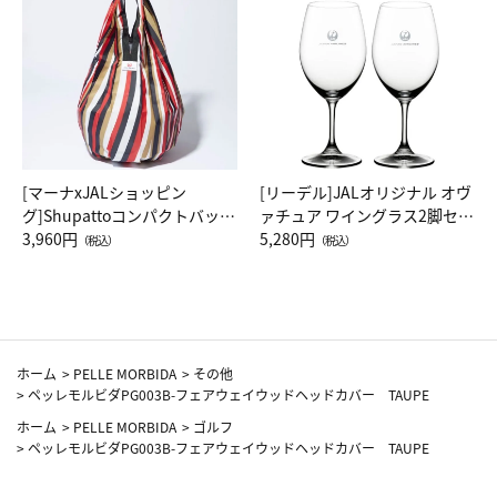
[マーナxJALショッピン
[リーデル]JALオリジナル オヴ
グ]Shupattoコンパクトバッグ
ァチュア ワイングラス2脚セッ
Drop JAL客室乗務員（LC）ス
3,960円
ト（レッドワイン）
5,280円
（税込）
（税込）
カーフ柄
ホーム
>
PELLE MORBIDA
>
その他
>
ペッレモルビダPG003B-フェアウェイウッドヘッドカバー TAUPE
ホーム
>
PELLE MORBIDA
>
ゴルフ
>
ペッレモルビダPG003B-フェアウェイウッドヘッドカバー TAUPE