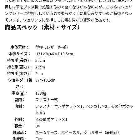
した新モデル。最大の特徴は型押しなのに「柔らかい」という点。通常、型
押しは革をプレス機で処理するので堅くなりがちなのだが、こちらはシュリ
ンクレザーに型押ししているので柔らかく手に馴染みやすいのが特徴となっ
ています。シュリンクに型押しした類を見ない贅沢な仕様です。
商品スペック（素材・サイズ）
本体素材：
型押しレザー(牛革)
本体サイズ：
H31×W46×D13.5cm
持ち手(長さ)：
59cm
持ち手(高さ)：
25cm
持ち手(太さ)：
2cm
ショルダー(長
87～131cm
さ)：
重さ(g)：
1230g
開閉：
ファスナー式
内側：
ファスナー付きポケット×1、ペンさし×2、その他ポケッ
ト×3
外側：
その他ポケット×1
容量：
B4
付属品：
ネームケース、ホイッスル、ショルダー（着脱可）
生産国：
日本