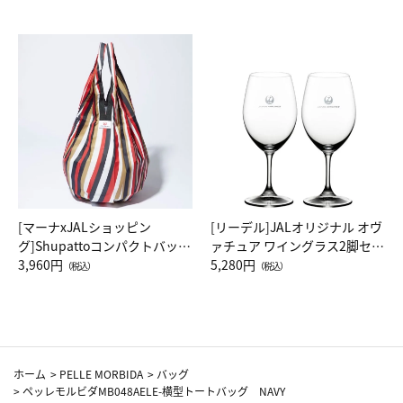
[マーナxJALショッピン
[リーデル]JALオリジナル オヴ
グ]Shupattoコンパクトバッグ
ァチュア ワイングラス2脚セッ
Drop JAL客室乗務員（LC）ス
3,960円
ト（レッドワイン）
5,280円
（税込）
（税込）
カーフ柄
ホーム
>
PELLE MORBIDA
>
バッグ
>
ペッレモルビダMB048AELE-横型トートバッグ NAVY