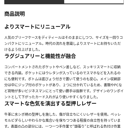
商品説明
よりスマートにリニューアル
人気のブリーフケースをディティールはそのままにしつつ、サイズを一回りコ
ンパクトにリニューアル。時代の流れを意識しよりスマートにお持ちいただ
けるよう仕上げました。
ラグジュアリーと機能性が融合
コンパートメントされたポケットやペン差しなど、スッキリスマートに収納
できる内装。ポケットにはウレタンが入っているのでスマホなどを入れるの
にも便利です。ボトムは底びょう付きで置いて使うのも安心。メイン収納部
分は中にジップ付のポケットがあり、２つに分かれているため、書類やPCな
ど荷物が多いビジネスマンにとって使い勝手は抜群です。デザインのワンポイ
ントとして下がったカード入れがより使いやすくなりました。
スマートな色気を演出する型押しレザー
牛革に水シボ柄の型押しを施した、傷が目立ちにくいレザーを使用。ペッレ
モルビダらしいやわらかな風合いを保ちつつある程度の自立性を持っていま
す。表面の凸の部分には、一つ一つ手作業で”頭張り”と呼ばれる色付け作業