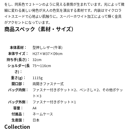
をし、同系色で２トーンのように見える表情が生まれています。光によって微
細に変わる美しい発色が大人の色気を演出する素材です。内装はマイクロラ
イトスエードで心地よい肌触りに。スーパーホワイト加工によって輝く金具
がアクセントになっています。
商品スペック（素材・サイズ）
本体素材：
型押しレザー(牛革)
本体サイズ：
H27×W37×D9cm
持ち手(長さ)：
32cm
ショルダー(長
75～116cm
さ)：
重さ(g)：
1115g
開口部：
両開きファスナー式
バッグ内側：
ファスナー付きポケット×2、ペンさし×2、その他ポケッ
ト×3
バッグ外側：
ファスナー付きポケット×1
容量：
A4
付属品：
ネームケース
生産国：
日本
Collection