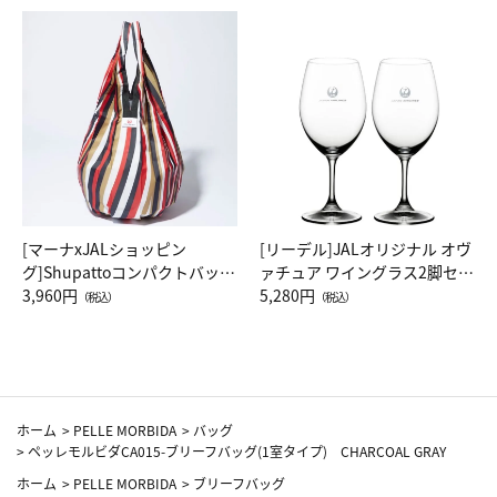
[マーナxJALショッピン
[リーデル]JALオリジナル オヴ
グ]Shupattoコンパクトバッグ
ァチュア ワイングラス2脚セッ
Drop JAL客室乗務員（LC）ス
3,960円
ト（レッドワイン）
5,280円
（税込）
（税込）
カーフ柄
ホーム
>
PELLE MORBIDA
>
バッグ
>
ペッレモルビダCA015-ブリーフバッグ(1室タイプ) CHARCOAL GRAY
ホーム
>
PELLE MORBIDA
>
ブリーフバッグ