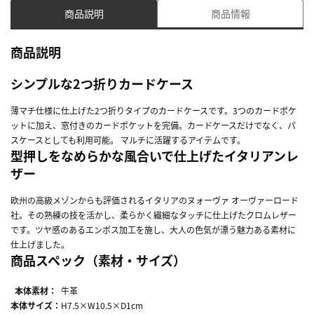
商品説明
商品情報
商品説明
シンプルな2つ折りカードケース
薄マチ仕様に仕上げた2つ折りタイプのカードケースです。3つのカードポケ
ットに加え、窓付きのカードポケットを完備。カードケースだけでなく、パ
スケースとしても利用可能。 マルチに活躍するアイテムです。
型押しをなめらかな風合いで仕上げたイタリアンレ
ザー
欧州の高級メゾンからも評価されるイタリアのヌォーヴァ オーヴァーロード
社。その熟練の技を活かし、柔らかく繊細なタッチに仕上げたクロムレザー
です。ツヤ感のあるエンボス加工を施し、大人の色気が漂う魅力ある素材に
仕上げました。
商品スペック（素材・サイズ）
本体素材：
牛革
本体サイズ：
H7.5×W10.5×D1cm