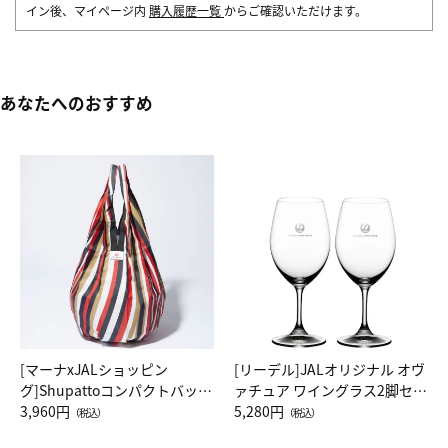
イン後、マイページ内
購入履歴一覧
からご確認いただけます。
あなたへのおすすめ
[マーナxJALショッピン
[リーデル]JALオリジナル オヴ
グ]Shupattoコンパクトバッグ
ァチュア ワイングラス2脚セッ
Drop JAL客室乗務員（LC）ス
3,960円
ト（レッドワイン）
5,280円
（税込）
（税込）
カーフ柄