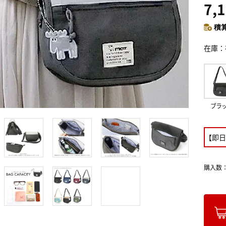
7,
積算
在庫
ブラ
【即日
購入数