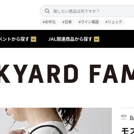
#お中元
#日傘
#ワイン福袋
#リュック
ベントから探す
JAL関連商品から探す
B
モ