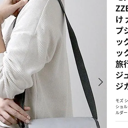
ZZ
け
プ
ッ
ッ
旅
ジ
ジ
モズ シ
ショル
ルダー 