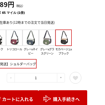
189円
（税込）
 65 マイル (1倍)
在庫あり(12時までの注文で当日発送)
ック
トリコロール
グレーxネイ
グレーxグラ
モカベージュx
ビー
スグリーン
ブラック
発送】ショルダーバッグ
：
カートに入れる
購入手続きへ