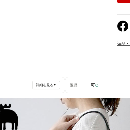
返品・
○
可
返品
詳細を見る
▼