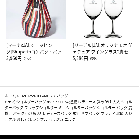
[マーナxJALショッピン
[リーデル]JALオリジナル オヴ
グ]Shupattoコンパクトバッグ
ァチュア ワイングラス2脚セッ
Drop JAL客室乗務員（LC）ス
3,960円
ト（レッドワイン）
5,280円
（税込）
（税込）
カーフ柄
ホーム
>
BACKYARD FAMILY
>
バッグ
>
モズ ショルダーバッグ moz ZZEI-24 通販 レディース 斜めがけ 大人 ショル
ダーバック フラップショルダー ミニショルダーバッグ ショルダー バッグ 肩
掛け バック 小さめ A5 レディースバッグ 旅行 サブバッグ ブランド 北欧 カジ
ュアル おしゃれ シンプル ヘラジカ エルク