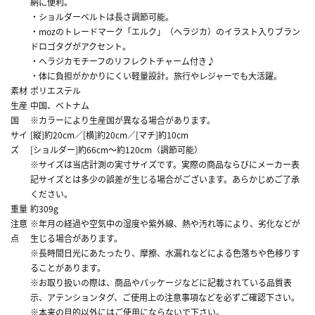
納に便利。
・ショルダーベルトは長さ調節可能。
・mozのトレードマーク「エルク」（ヘラジカ）のイラスト入りブラン
ドロゴタグがアクセント。
・ヘラジカモチーフのリフレクトチャーム付き♪
・体に負担がかかりにくい軽量設計。旅行やレジャーでも大活躍。
素材
ポリエステル
生産
中国、ベトナム
国
※カラーにより生産国が異なる場合があります。
サイ
[縦]約20cm／[横]約20cm／[マチ]約10cm
ズ
[ショルダー]約66cm～約120cm（調節可能）
※サイズは当店計測の実寸サイズです。実際の商品ならびにメーカー表
記サイズとは多少の誤差が生じる場合がございます。あらかじめご了承
ください。
重量
約309g
注意
※年月の経過や空気中の湿度や紫外線、熱や汚れ等により、劣化などが
点
生じる場合があります。
※長時間日光にあたったり、摩擦、水漏れなどによる色落ちや色移りす
ることがあります。
※お取り扱いの際は、商品やパッケージなどに記載されている品質表
示、アテンションタグ、ご使用上の注意事項などを必ずご確認下さい。
※本来の目的以外にはご使用にならないで下さい。