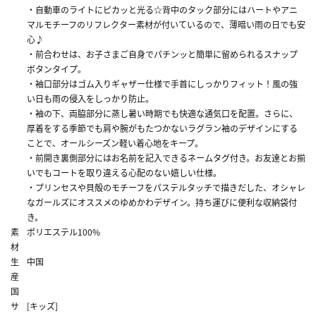
・自動車のライトにピカッと光る☆背中のタック部分にはハートやアニ
マルモチーフのリフレクター素材が付いているので、薄暗い雨の日でも安
心♪
・前合わせは、お子さまご自身でパチンッと簡単に留められるスナップ
ボタンタイプ。
・袖口部分はゴム入りギャザー仕様で手首にしっかりフィット！風の強
い日も雨の侵入をしっかり防止。
・袖の下、両脇部分に蒸し暑い時期でも快適な通気口を配置。さらに、
厚着をする季節でも肩や腕がもたつかないラグラン袖のデザインにする
ことで、オールシーズン軽い着心地をキープ。
・前開き裏側部分にはお名前を記入できるネームタグ付き。お友達とお揃
いでもコートを取り違える心配のない嬉しい仕様。
・プリンセスや貝殻のモチーフをパステルタッチで描きだした、オシャレ
なガールズにオススメのゆめかわデザイン。持ち運びに便利な収納袋付
き。
素
ポリエステル100%
材
生
中国
産
国
サ
[キッズ]