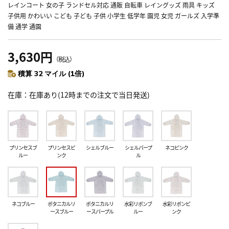
レインコート 女の子 ランドセル対応 通販 自転車 レイングッズ 雨具 キッズ
子供用 かわいい こども 子ども 子供 小学生 低学年 園児 女児 ガールズ 入学準
備 通学 通園
3,630円
（税込）
積算 32 マイル (1倍)
在庫
在庫あり(12時までの注文で当日発送)
プリンセスブ
プリンセスピ
シェルブルー
シェルパープ
ネコピンク
ルー
ンク
ル
ネコブルー
ボタニカルリ
ボタニカルリ
水彩リボンブ
水彩リボンピ
ースブルー
ースパープル
ルー
ンク