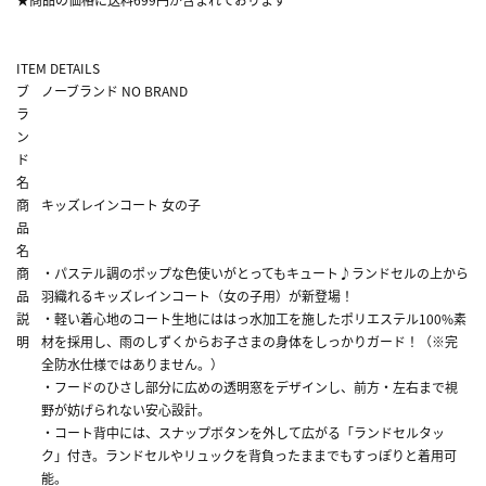
ITEM DETAILS
ブ
ノーブランド NO BRAND
ラ
ン
ド
名
商
キッズレインコート 女の子
品
名
商
・パステル調のポップな色使いがとってもキュート♪ランドセルの上から
品
羽織れるキッズレインコート（女の子用）が新登場！
説
・軽い着心地のコート生地にははっ水加工を施したポリエステル100%素
明
材を採用し、雨のしずくからお子さまの身体をしっかりガード！（※完
全防水仕様ではありません。）
・フードのひさし部分に広めの透明窓をデザインし、前方・左右まで視
野が妨げられない安心設計。
・コート背中には、スナップボタンを外して広がる「ランドセルタッ
ク」付き。ランドセルやリュックを背負ったままでもすっぽりと着用可
能。