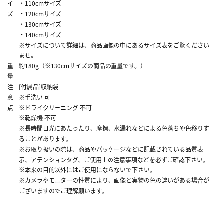
イ
・110cmサイズ
ズ
・120cmサイズ
・130cmサイズ
・140cmサイズ
※サイズについて詳細は、商品画像の中にあるサイズ表をご覧ください
ませ。
重
約180g（※130cmサイズの商品の重量です。）
量
注
[付属品]収納袋
意
※手洗い 可
点
※ドライクリーニング 不可
※乾燥機 不可
※長時間日光にあたったり、摩擦、水漏れなどによる色落ちや色移りす
ることがあります。
※お取り扱いの際は、商品やパッケージなどに記載されている品質表
示、アテンションタグ、ご使用上の注意事項などを必ずご確認下さい。
※本来の目的以外にはご使用にならないで下さい。
※カメラやモニターの性質により、画像と実物の色の違いがある場合が
ございますのでご理解願います。