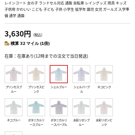
レインコート 女の子 ランドセル対応 通販 自転車 レイングッズ 雨具 キッズ
子供用 かわいい こども 子ども 子供 小学生 低学年 園児 女児 ガールズ 入学準
備 通学 通園
3,630円
（税込）
積算 32 マイル (1倍)
在庫
在庫あり(12時までの注文で当日発送)
プリンセスブ
プリンセスピ
シェルブルー
シェルパープ
ネコピンク
ルー
ンク
ル
ネコブルー
ボタニカルリ
ボタニカルリ
水彩リボンブ
水彩リボンピ
ースブルー
ースパープル
ルー
ンク