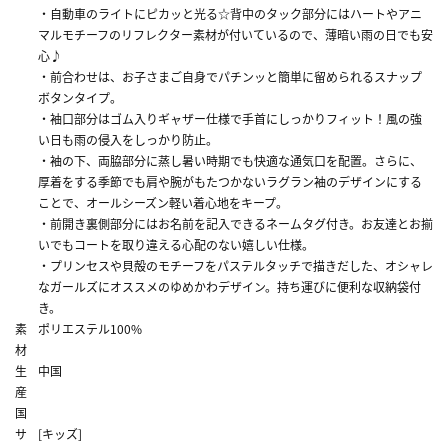
・自動車のライトにピカッと光る☆背中のタック部分にはハートやアニ
マルモチーフのリフレクター素材が付いているので、薄暗い雨の日でも安
心♪
・前合わせは、お子さまご自身でパチンッと簡単に留められるスナップ
ボタンタイプ。
・袖口部分はゴム入りギャザー仕様で手首にしっかりフィット！風の強
い日も雨の侵入をしっかり防止。
・袖の下、両脇部分に蒸し暑い時期でも快適な通気口を配置。さらに、
厚着をする季節でも肩や腕がもたつかないラグラン袖のデザインにする
ことで、オールシーズン軽い着心地をキープ。
・前開き裏側部分にはお名前を記入できるネームタグ付き。お友達とお揃
いでもコートを取り違える心配のない嬉しい仕様。
・プリンセスや貝殻のモチーフをパステルタッチで描きだした、オシャレ
なガールズにオススメのゆめかわデザイン。持ち運びに便利な収納袋付
き。
素
ポリエステル100%
材
生
中国
産
国
サ
[キッズ]