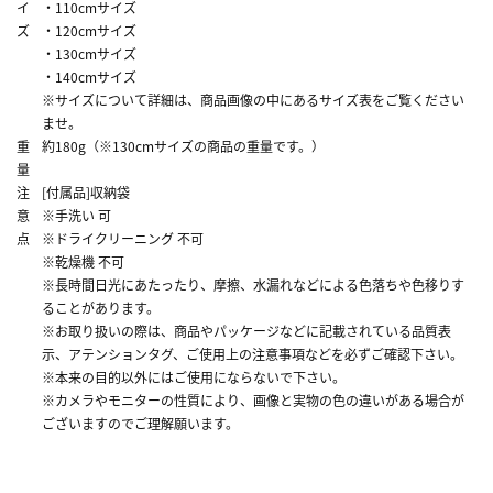
イ
・110cmサイズ
ズ
・120cmサイズ
・130cmサイズ
・140cmサイズ
※サイズについて詳細は、商品画像の中にあるサイズ表をご覧ください
ませ。
重
約180g（※130cmサイズの商品の重量です。）
量
注
[付属品]収納袋
意
※手洗い 可
点
※ドライクリーニング 不可
※乾燥機 不可
※長時間日光にあたったり、摩擦、水漏れなどによる色落ちや色移りす
ることがあります。
※お取り扱いの際は、商品やパッケージなどに記載されている品質表
示、アテンションタグ、ご使用上の注意事項などを必ずご確認下さい。
※本来の目的以外にはご使用にならないで下さい。
※カメラやモニターの性質により、画像と実物の色の違いがある場合が
ございますのでご理解願います。