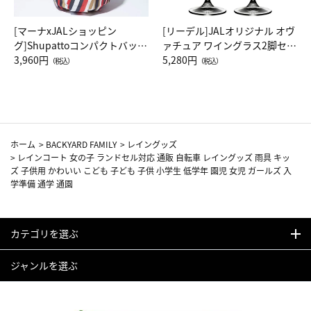
[マーナxJALショッピン
[リーデル]JALオリジナル オヴ
グ]Shupattoコンパクトバッグ
ァチュア ワイングラス2脚セッ
Drop JAL客室乗務員（LC）ス
3,960円
ト（レッドワイン）
5,280円
（税込）
（税込）
カーフ柄
ホーム
>
BACKYARD FAMILY
>
レイングッズ
>
レインコート 女の子 ランドセル対応 通販 自転車 レイングッズ 雨具 キッ
ズ 子供用 かわいい こども 子ども 子供 小学生 低学年 園児 女児 ガールズ 入
学準備 通学 通園
カテゴリを選ぶ
ジャンルを選ぶ