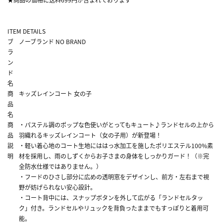
ITEM DETAILS
ブ
ノーブランド NO BRAND
ラ
ン
ド
名
商
キッズレインコート 女の子
品
名
商
・パステル調のポップな色使いがとってもキュート♪ランドセルの上から
品
羽織れるキッズレインコート（女の子用）が新登場！
説
・軽い着心地のコート生地にははっ水加工を施したポリエステル100%素
明
材を採用し、雨のしずくからお子さまの身体をしっかりガード！（※完
全防水仕様ではありません。）
・フードのひさし部分に広めの透明窓をデザインし、前方・左右まで視
野が妨げられない安心設計。
・コート背中には、スナップボタンを外して広がる「ランドセルタッ
ク」付き。ランドセルやリュックを背負ったままでもすっぽりと着用可
能。