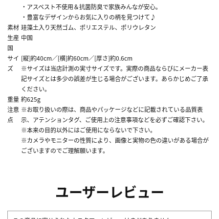
・アスベスト不使用＆抗菌防臭で家族みんなが安心。
・豊富なデザインからお気に入りの柄を見つけて♪
素材
珪藻土入り天然ゴム、ポリエステル、ポリウレタン
生産
中国
国
サイ
[縦]約40cm／[横]約60cm／[厚さ]約0.6cm
ズ
※サイズは当店計測の実寸サイズです。実際の商品ならびにメーカー表
記サイズとは多少の誤差が生じる場合がございます。あらかじめご了承
ください。
重量
約625g
注意
※お取り扱いの際は、商品やパッケージなどに記載されている品質表
点
示、アテンションタグ、ご使用上の注意事項などを必ずご確認下さい。
※本来の目的以外にはご使用にならないで下さい。
※カメラやモニターの性質により、画像と実物の色の違いがある場合が
ございますのでご理解願います。
ユーザーレビュー