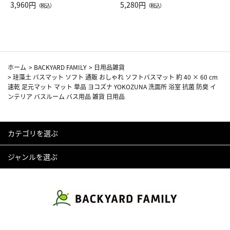
Drop JAL客室乗務員（LC）ス
3,960円
ト（レッドワイン）
5,280円
（税込）
（税込）
カーフ柄
ホーム
>
BACKYARD FAMILY
>
日用品雑貨
>
珪藻土 バスマット ソフト 通販 おしゃれ ソフトバスマット 約 40 × 60 cm
速乾 足元マット マット 単品 ヨコズナ YOKOZUNA 洗面所 浴室 抗菌 防臭 イ
ンテリア バスルーム バス用品 雑貨 日用品
カテゴリを選ぶ
ジャンルを選ぶ