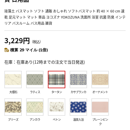
珪藻土 バスマット ソフト 通販 おしゃれ ソフトバスマット 約 40 × 60 cm 速
乾 足元マット マット 単品 ヨコズナ YOKOZUNA 洗面所 浴室 抗菌 防臭 インテ
リア バスルーム バス用品 雑貨
3,229円
（税込）
積算 29 マイル (1倍)
在庫
在庫あり(12時までの注文で当日発送)
大理石
ラティス
タータン
カサブランカ
オーナメント
ブリーズ
アンカラ
ベトン
温泉入浴
プレーンピン
ク