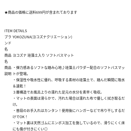
★商品の価格に送料699円が含まれております
ITEM DETAILS
ブラ
YOKOZUNA(ヨコズナクリエーション)
ンド
名
商品
ヨコズナ 珪藻土入り ソフトバスマット
名
商品
・弾力感あるソフトな踏み心地♪珪藻土パウダー配合のソフトバスマッ
説明
トが登場。
・保湿性や吸水性に優れ、呼吸する素材の珪藻土で、踏んだ瞬間に吸水
＆速乾！
３層構造でお風呂上りの濡れた足元の水分を素早く吸収。
・マットの表面は滑らかで、汚れた場合は濡れた布で優しく拭き取るだ
け。
・普段のお手入れはカンタン！使用後にハンガーなどで吊り干しするだ
けでOK！
・マット裏は天然ゴムにエンボス加工を施しているので、滑りにくく床
にも傷が付きにくい◎