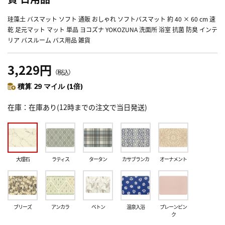
珪藻土 バスマット ソフト 通販 おしゃれ ソフトバスマット 約 40 × 60 cm 速
乾 足元マット マット 単品 ヨコズナ YOKOZUNA 洗面所 浴室 抗菌 防臭 インテ
リア バスルーム バス用品 雑貨
3,229円
（税込）
積算 29 マイル (1倍)
在庫
在庫あり(12時までの注文で当日発送)
大理石
ラティス
タータン
カサブランカ
オーナメント
ブリーズ
アンカラ
ベトン
温泉入浴
プレーンピン
ク