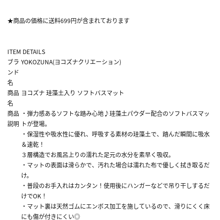
★商品の価格に送料699円が含まれております
ITEM DETAILS
ブラ
YOKOZUNA(ヨコズナクリエーション)
ンド
名
商品
ヨコズナ 珪藻土入り ソフトバスマット
名
商品
・弾力感あるソフトな踏み心地♪珪藻土パウダー配合のソフトバスマッ
説明
トが登場。
・保湿性や吸水性に優れ、呼吸する素材の珪藻土で、踏んだ瞬間に吸水
＆速乾！
３層構造でお風呂上りの濡れた足元の水分を素早く吸収。
・マットの表面は滑らかで、汚れた場合は濡れた布で優しく拭き取るだ
け。
・普段のお手入れはカンタン！使用後にハンガーなどで吊り干しするだ
けでOK！
・マット裏は天然ゴムにエンボス加工を施しているので、滑りにくく床
にも傷が付きにくい◎