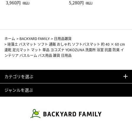
Drop JAL客室乗務員（LC）ス
3,960円
ト（レッドワイン）
5,280円
（税込）
（税込）
カーフ柄
ホーム
>
BACKYARD FAMILY
>
日用品雑貨
>
珪藻土 バスマット ソフト 通販 おしゃれ ソフトバスマット 約 40 × 60 cm
速乾 足元マット マット 単品 ヨコズナ YOKOZUNA 洗面所 浴室 抗菌 防臭 イ
ンテリア バスルーム バス用品 雑貨 日用品
カテゴリを選ぶ
ジャンルを選ぶ