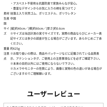
・アスベスト不使用＆抗菌防臭で家族みんなが安心。
・豊富なデザインからお気に入りの柄を見つけて♪
素材
珪藻土入り天然ゴム、ポリエステル、ポリウレタン
生産
中国
国
サイ
[縦]約40cm／[横]約60cm／[厚さ]約0.6cm
ズ
※サイズは当店計測の実寸サイズです。実際の商品ならびにメーカー表
記サイズとは多少の誤差が生じる場合がございます。あらかじめご了承
ください。
重量
約625g
注意
※お取り扱いの際は、商品やパッケージなどに記載されている品質表
点
示、アテンションタグ、ご使用上の注意事項などを必ずご確認下さい。
※本来の目的以外にはご使用にならないで下さい。
※カメラやモニターの性質により、画像と実物の色の違いがある場合が
ございますのでご理解願います。
ユーザーレビュー