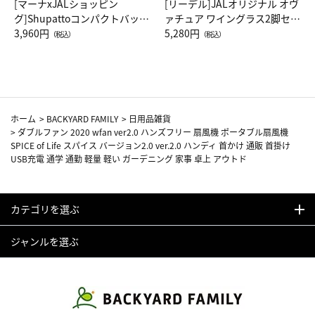
[マーナxJALショッピン
[リーデル]JALオリジナル オヴ
グ]Shupattoコンパクトバッグ
ァチュア ワイングラス2脚セッ
Drop JAL客室乗務員（LC）ス
3,960円
ト（レッドワイン）
5,280円
（税込）
（税込）
カーフ柄
ホーム
>
BACKYARD FAMILY
>
日用品雑貨
>
ダブルファン 2020 wfan ver2.0 ハンズフリー 扇風機 ポータブル扇風機
SPICE of Life スパイス バージョン2.0 ver.2.0 ハンディ 首かけ 通販 首掛け
USB充電 通学 通勤 軽量 軽い ガーデニング 家事 卓上 アウトド
カテゴリを選ぶ
ジャンルを選ぶ