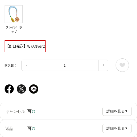
クレイジーポ
ップ
【即日発送】WFANver2
購入数：
○
可
キャンセル
詳細を見る
▼
○
可
返品
詳細を見る
▼