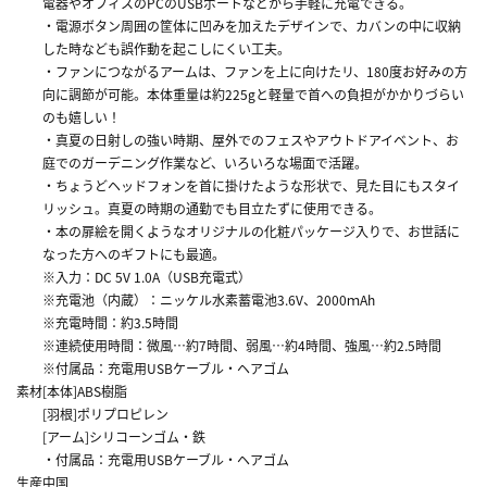
電器やオフィスのPCのUSBポートなどから手軽に充電できる。
・電源ボタン周囲の筐体に凹みを加えたデザインで、カバンの中に収納
した時なども誤作動を起こしにくい工夫。
・ファンにつながるアームは、ファンを上に向けたリ、180度お好みの方
向に調節が可能。本体重量は約225gと軽量で首への負担がかかりづらい
のも嬉しい！
・真夏の日射しの強い時期、屋外でのフェスやアウトドアイベント、お
庭でのガーデニング作業など、いろいろな場面で活躍。
・ちょうどヘッドフォンを首に掛けたような形状で、見た目にもスタイ
リッシュ。真夏の時期の通勤でも目立たずに使用できる。
・本の扉絵を開くようなオリジナルの化粧パッケージ入りで、お世話に
なった方へのギフトにも最適。
※入力：DC 5V 1.0A（USB充電式）
※充電池（内蔵）：ニッケル水素蓄電池3.6V、2000ｍAh
※充電時間：約3.5時間
※連続使用時間：微風…約7時間、弱風…約4時間、強風…約2.5時間
※付属品：充電用USBケーブル・ヘアゴム
素材
[本体]ABS樹脂
[羽根]ポリプロピレン
[アーム]シリコーンゴム・鉄
・付属品：充電用USBケーブル・ヘアゴム
生産
中国