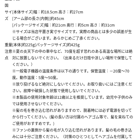
国
サイ
[本体サイズ]幅：約18.5cm 高さ：約27cm
ズ
[アーム部の長さ(内側)]約45cm
[パッケージサイズ]幅：約21cm 奥行：約5cm 高さ：約31cm
※サイズは当店平置き実寸サイズです。実際の商品とは多少の誤差が生
じる場合がございます。あらかじめご了承ください。
重量
[本体]約225g[パッケージサイズ]約425g
注意
※夏の炎天下の中の車中など、70度を超す恐れのある高温な場所には絶
点
対に放置しないでください。（出来るだけ日陰や涼しい場所で保管して
ください。）
※一般電子機器の温度条件は以下の通りです。保管温度：－20度～70
度。動作温度：5度～50度。
※放り投げるなど絶対にしないでください。お取り扱いにはご注意くだ
さい。故障や破損した状態で使用しないでください。
※本製品の使用対象年齢は12歳以上を推奨しています。幼児や子供のみ
では使用させないでください。
※髪の毛を巻き込む恐れがありますので、脱着時には必ず電源を切って
から行ってください。(髪の長い方は付属のヘアゴム等で、髪を束ねての
ご使用がおすすめです。)
※ファンの裏側から髪の毛が入り込む恐れがあります。髪の毛の巻き込
みには十分ご注意ください。（対策のひとつとしてヘアゴムを付属して