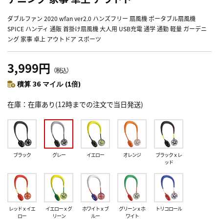
ダブルファン 2020 wfan ver2.0 ハンズフリー 扇風機 ポータブル扇風機
SPICE ハンディ 通販 首掛け扇風機 大人用 USB充電 通学 通勤 軽量 ガーデニ
ング 家事 卓上 アウトドア スポーツ
3,999円
（税込）
積算 36 マイル (1倍)
在庫
在庫あり(12時までの注文で当日発送)
ブラック
グレー
イエロー
オレンジ
ブラックｘレ
ッド
レッドｘイエ
イエローｘグ
ホワイトｘブ
グリーンｘホ
トリコロール
ロー
リーン
ルー
ワイト