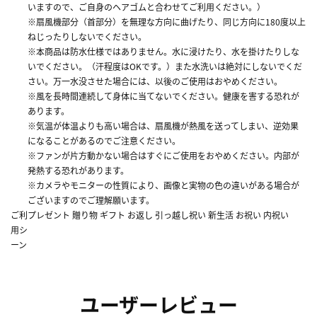
いますので、ご自身のヘアゴムと合わせてご利用ください。）
※扇風機部分（首部分）を無理な方向に曲げたり、同じ方向に180度以上
ねじったりしないでください。
※本商品は防水仕様ではありません。水に浸けたり、水を掛けたりしな
いでください。（汗程度はOKです。）また水洗いは絶対にしないでくだ
さい。万一水没させた場合には、以後のご使用はおやめください。
※風を長時間連続して身体に当てないでください。健康を害する恐れが
あります。
※気温が体温よりも高い場合は、扇風機が熱風を送ってしまい、逆効果
になることがあるのでご注意ください。
※ファンが片方動かない場合はすぐにご使用をおやめください。内部が
発熱する恐れがあります。
※カメラやモニターの性質により、画像と実物の色の違いがある場合が
ございますのでご理解願います。
ご利
プレゼント 贈り物 ギフト お返し 引っ越し祝い 新生活 お祝い 内祝い
用シ
ーン
ユーザーレビュー