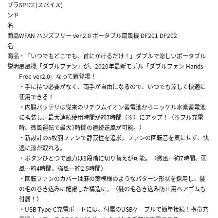
ブラ
SPICE(スパイス)
ンド
名
商品
WFAN ハンズフリー ver.2.0 ポータブル扇風機 DF201 DF202
名
商品
・「いつでもどこでも、首にかけるだけ！」ダブルで涼しいポータブル
説明
扇風機「ダブルファン」が、2020年最新モデル「ダブルファン Hands-
Free ver2.0」なって新登場！
・手に持つ必要がなく、両手が自由になるので、いつでも涼しく快適に
使用できる！
・内臓バッテリは従来のリチウムイオン蓄電池からニッケル水素蓄電池
に換装し、最大連続使用時間が約7時間（※）にアップ！（※フル充電
時、微風運転で最大7時間の連続送風が可能。）
・新設計の5枚羽ファンで静寂性を追求。ファンの回転音を気にせず、快
適に涼が取れる。
・ボタンひとつで風力は3段階に切り替えが可能。（微風…約7時間、弱
風…約4時間、強風…約2.5時間）
・回転ファンのカバーは麻の葉模様のようなパターン形状を採用し、髪
の毛の巻き込みに配慮した構造に。（髪の毛巻き込み防止用ヘアゴムも
付属！）
・USB Type-C充電ポートには、付属のUSBケーブルで簡単接続！携帯充