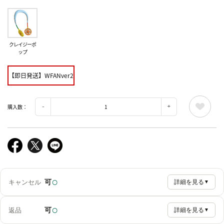
クレイジーポ
ップ
【即日発送】WFANver2
購入数：
○
可
キャンセル
詳細を見る
▼
○
可
返品
詳細を見る
▼