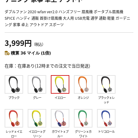
ダブルファン 2020 wfan ver2.0 ハンズフリー 扇風機 ポータブル扇風機
SPICE ハンディ 通販 首掛け扇風機 大人用 USB充電 通学 通勤 軽量 ガーデニ
ング 家事 卓上 アウトドア スポーツ
3,999円
（税込）
積算 36 マイル (1倍)
在庫
在庫あり(12時までの注文で当日発送)
ブラック
グレー
イエロー
オレンジ
ブラックｘレ
ッド
レッドｘイエ
イエローｘグ
ホワイトｘブ
グリーンｘホ
トリコロール
ロー
リーン
ルー
ワイト