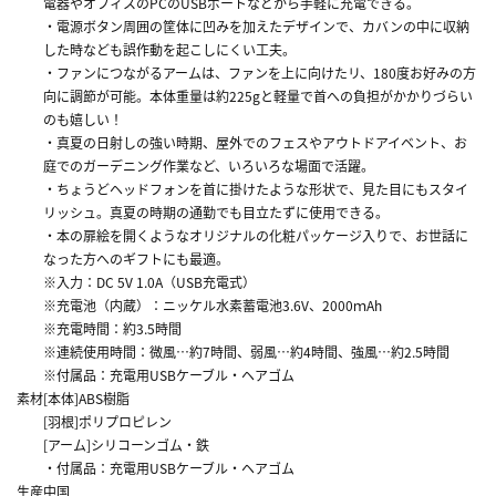
電器やオフィスのPCのUSBポートなどから手軽に充電できる。
・電源ボタン周囲の筐体に凹みを加えたデザインで、カバンの中に収納
した時なども誤作動を起こしにくい工夫。
・ファンにつながるアームは、ファンを上に向けたリ、180度お好みの方
向に調節が可能。本体重量は約225gと軽量で首への負担がかかりづらい
のも嬉しい！
・真夏の日射しの強い時期、屋外でのフェスやアウトドアイベント、お
庭でのガーデニング作業など、いろいろな場面で活躍。
・ちょうどヘッドフォンを首に掛けたような形状で、見た目にもスタイ
リッシュ。真夏の時期の通勤でも目立たずに使用できる。
・本の扉絵を開くようなオリジナルの化粧パッケージ入りで、お世話に
なった方へのギフトにも最適。
※入力：DC 5V 1.0A（USB充電式）
※充電池（内蔵）：ニッケル水素蓄電池3.6V、2000ｍAh
※充電時間：約3.5時間
※連続使用時間：微風…約7時間、弱風…約4時間、強風…約2.5時間
※付属品：充電用USBケーブル・ヘアゴム
素材
[本体]ABS樹脂
[羽根]ポリプロピレン
[アーム]シリコーンゴム・鉄
・付属品：充電用USBケーブル・ヘアゴム
生産
中国