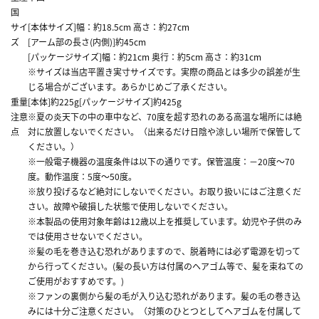
国
サイ
[本体サイズ]幅：約18.5cm 高さ：約27cm
ズ
[アーム部の長さ(内側)]約45cm
[パッケージサイズ]幅：約21cm 奥行：約5cm 高さ：約31cm
※サイズは当店平置き実寸サイズです。実際の商品とは多少の誤差が生
じる場合がございます。あらかじめご了承ください。
重量
[本体]約225g[パッケージサイズ]約425g
注意
※夏の炎天下の中の車中など、70度を超す恐れのある高温な場所には絶
点
対に放置しないでください。（出来るだけ日陰や涼しい場所で保管して
ください。）
※一般電子機器の温度条件は以下の通りです。保管温度：－20度～70
度。動作温度：5度～50度。
※放り投げるなど絶対にしないでください。お取り扱いにはご注意くだ
さい。故障や破損した状態で使用しないでください。
※本製品の使用対象年齢は12歳以上を推奨しています。幼児や子供のみ
では使用させないでください。
※髪の毛を巻き込む恐れがありますので、脱着時には必ず電源を切って
から行ってください。(髪の長い方は付属のヘアゴム等で、髪を束ねての
ご使用がおすすめです。)
※ファンの裏側から髪の毛が入り込む恐れがあります。髪の毛の巻き込
みには十分ご注意ください。（対策のひとつとしてヘアゴムを付属して