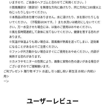
いますので、ご自身のヘアゴムと合わせてご利用ください。）
※扇風機部分（首部分）を無理な方向に曲げたり、同じ方向に180度以上
ねじったりしないでください。
※本商品は防水仕様ではありません。水に浸けたり、水を掛けたりしな
いでください。（汗程度はOKです。）また水洗いは絶対にしないでくだ
さい。万一水没させた場合には、以後のご使用はおやめください。
※風を長時間連続して身体に当てないでください。健康を害する恐れが
あります。
※気温が体温よりも高い場合は、扇風機が熱風を送ってしまい、逆効果
になることがあるのでご注意ください。
※ファンが片方動かない場合はすぐにご使用をおやめください。内部が
発熱する恐れがあります。
※カメラやモニターの性質により、画像と実物の色の違いがある場合が
ございますのでご理解願います。
ご利
プレゼント 贈り物 ギフト お返し 引っ越し祝い 新生活 お祝い 内祝い
用シ
ーン
ユーザーレビュー