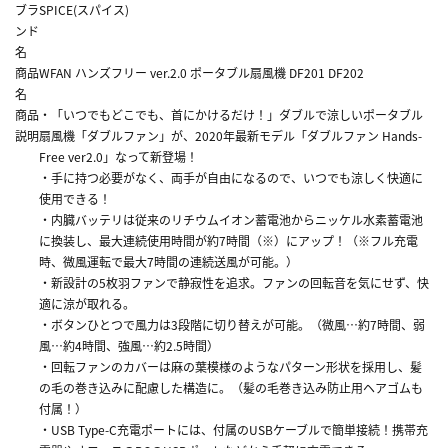
ブラ
SPICE(スパイス)
ンド
名
商品
WFAN ハンズフリー ver.2.0 ポータブル扇風機 DF201 DF202
名
商品
・「いつでもどこでも、首にかけるだけ！」ダブルで涼しいポータブル
説明
扇風機「ダブルファン」が、2020年最新モデル「ダブルファン Hands-
Free ver2.0」なって新登場！
・手に持つ必要がなく、両手が自由になるので、いつでも涼しく快適に
使用できる！
・内臓バッテリは従来のリチウムイオン蓄電池からニッケル水素蓄電池
に換装し、最大連続使用時間が約7時間（※）にアップ！（※フル充電
時、微風運転で最大7時間の連続送風が可能。）
・新設計の5枚羽ファンで静寂性を追求。ファンの回転音を気にせず、快
適に涼が取れる。
・ボタンひとつで風力は3段階に切り替えが可能。（微風…約7時間、弱
風…約4時間、強風…約2.5時間）
・回転ファンのカバーは麻の葉模様のようなパターン形状を採用し、髪
の毛の巻き込みに配慮した構造に。（髪の毛巻き込み防止用ヘアゴムも
付属！）
・USB Type-C充電ポートには、付属のUSBケーブルで簡単接続！携帯充