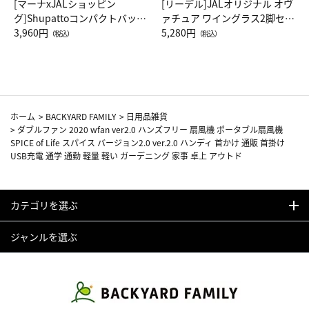
[マーナxJALショッピン
[リーデル]JALオリジナル オヴ
グ]Shupattoコンパクトバッグ
ァチュア ワイングラス2脚セッ
Drop JAL客室乗務員（LC）ス
3,960円
ト（レッドワイン）
5,280円
（税込）
（税込）
カーフ柄
ホーム
>
BACKYARD FAMILY
>
日用品雑貨
>
ダブルファン 2020 wfan ver2.0 ハンズフリー 扇風機 ポータブル扇風機
SPICE of Life スパイス バージョン2.0 ver.2.0 ハンディ 首かけ 通販 首掛け
USB充電 通学 通勤 軽量 軽い ガーデニング 家事 卓上 アウトド
カテゴリを選ぶ
ジャンルを選ぶ