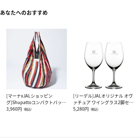
あなたへのおすすめ
[マーナxJALショッピン
[リーデル]JALオリジナル オヴ
グ]Shupattoコンパクトバッグ
ァチュア ワイングラス2脚セッ
Drop JAL客室乗務員（LC）ス
3,960円
ト（レッドワイン）
5,280円
（税込）
（税込）
カーフ柄