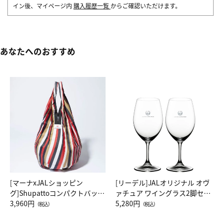
イン後、マイページ内
購入履歴一覧
からご確認いただけます。
あなたへのおすすめ
[マーナxJALショッピン
[リーデル]JALオリジナル オヴ
グ]Shupattoコンパクトバッグ
ァチュア ワイングラス2脚セッ
Drop JAL客室乗務員（LC）ス
3,960円
ト（レッドワイン）
5,280円
（税込）
（税込）
カーフ柄