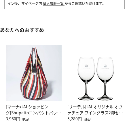
イン後、マイページ内
購入履歴一覧
からご確認いただけます。
あなたへのおすすめ
[マーナxJALショッピン
[リーデル]JALオリジナル オヴ
グ]Shupattoコンパクトバッグ
ァチュア ワイングラス2脚セッ
Drop JAL客室乗務員（LC）ス
3,960円
ト（レッドワイン）
5,280円
（税込）
（税込）
カーフ柄