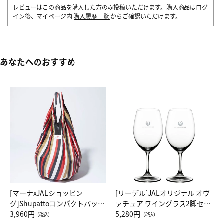
レビューはこの商品を購入した方のみ投稿いただけます。購入商品はログ
イン後、マイページ内
購入履歴一覧
からご確認いただけます。
あなたへのおすすめ
[マーナxJALショッピン
[リーデル]JALオリジナル オヴ
グ]Shupattoコンパクトバッグ
ァチュア ワイングラス2脚セッ
Drop JAL客室乗務員（LC）ス
3,960円
ト（レッドワイン）
5,280円
（税込）
（税込）