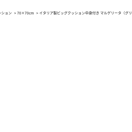
カーフ柄
ッション
>
70×70cm
>
イタリア製ビッグクッション中身付き マルゲリータ（グリ