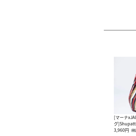
[マーナxJ
グ]Shup
グ Drop 
3,960円
（税