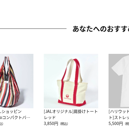
あなたへのおすす
ALショッピン
[JALオリジナル]肩掛けトート
[ハリウッ
attoコンパクトバッ
レッド
ト]ストレ
JAL客室乗務員
3,850円
ーネック別
5,500円
込）
（税込）
（税