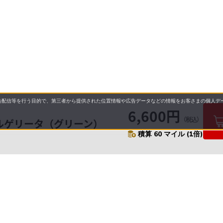
配信等を行う目的で、第三者から提供された位置情報や広告データなどの情報をお客さまの個人デー
6,600円
（税込）
ルゲリータ（グリーン）
積算 60 マイル (1倍)
要
プライバシーポリシー
について
配送について
セル・返品・交換について
保証・修理について
合わせ先
特商法に基づく表示