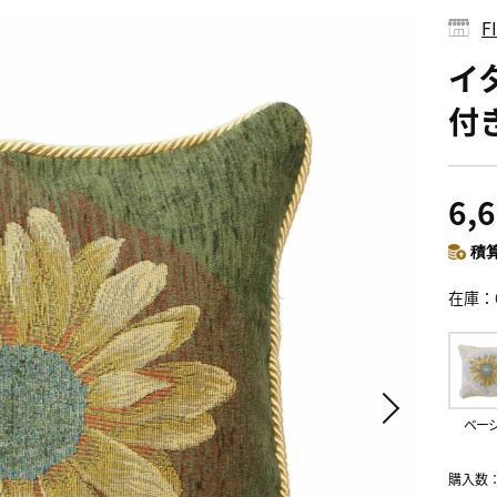
イ
付
6,
積算
在庫
ベー
購入数