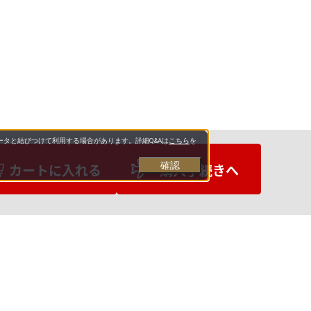
タと結びつけて利用する場合があります。詳細Q&Aは
こちら
を
確認
カートに入れる
購入手続きへ
お支払いについて
送料について
営業日について