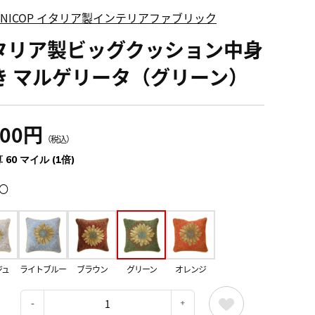
FINICOP イタリア製インテリアファブリック
タリア製ビッグクッション中身
き マルゲリータ（グリーン）
600円
（税込）
 60 マイル (1倍)
〇
ジュ
ライトブルー
ブラウン
グリーン
オレンジ
：