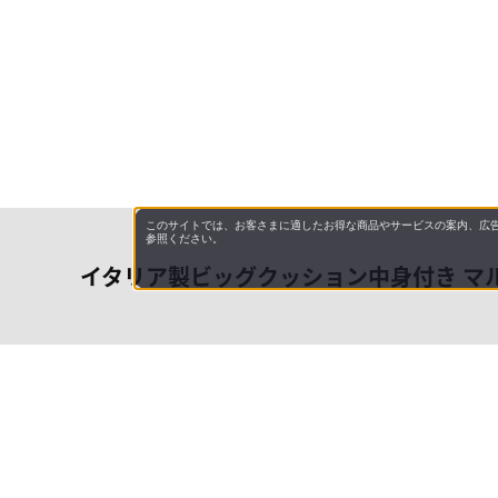
このサイトでは、お客さまに適したお得な商品やサービスの案内、広告
参照ください。
イタリア製ビッグクッション中身付き マ
会社概
領収書
キャン
お問い