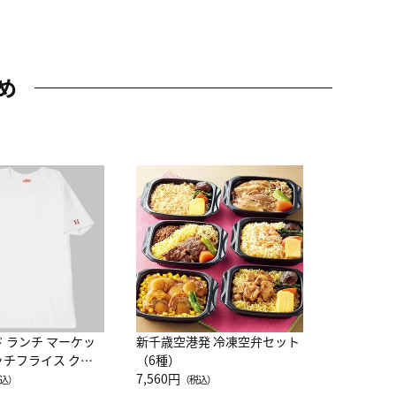
め
JAL特製
レー 200
10,800円
（
ド ランチ マーケッ
新千歳空港発 冷凍空弁セット
ッチフライス クル
（6種）
注半袖Ｔシャツ
7,560円
込）
（税込）