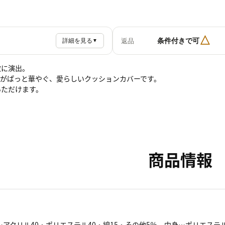
△
条件付きで可
返品
詳細を見る
▼
敵に演出。
がぱっと華やぐ、愛らしいクッションカバーです。
いただけます。
商品情報
アクリル40・ポリエステル40・綿15・その他5％、中身…ポリエステル