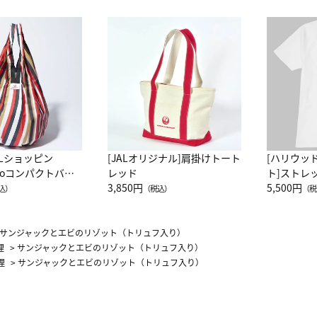
ALショッピン
[JALオリジナル]肩掛けトート
[ハリウッ
attoコンパクトバッ
レッド
ト]ストレ
JAL客室乗務員
3,850円
ーネック別
5,500円
込）
（税込）
（税
カーフ柄
サンジャックとエビのリゾット（トリュフ入り）
理
>
サンジャックとエビのリゾット（トリュフ入り）
理
>
サンジャックとエビのリゾット（トリュフ入り）