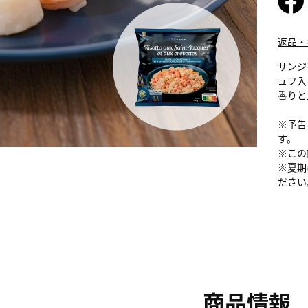
返品・
サンジ
ュフ入
香りと
※予告
す。
※この
※夏期
ださい
商品情報