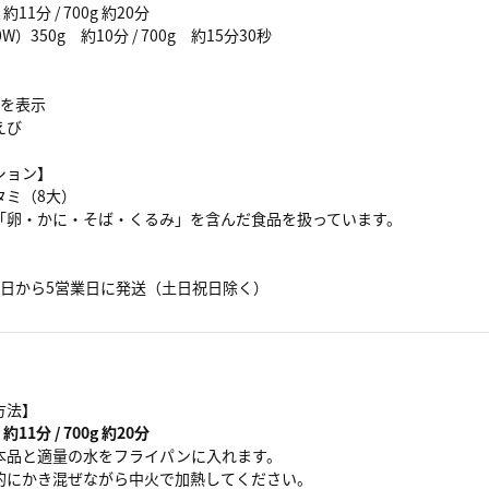
約11分 / 700g 約20分
）350g 約10分 / 700g 約15分30秒
目を表示
えび
ション】
タミ（8大）
「卵・かに・そば・くるみ」を含んだ食品を扱っています。
】
業日から5営業日に発送（土日祝日除く）
方法】
約11分 / 700g 約20分
本品と適量の水をフライパンに入れます。
的にかき混ぜながら中火で加熱してください。