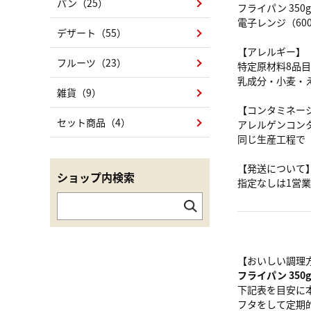
パン（25）
フライパン 350g 
電子レンジ（600W
デザート（55）
【アレルギー】
フルーツ（23）
特定原材料8品
乳成分・小麦・
雑貨（9）
【コンタミネー
セット商品（4）
アレルゲンコン
同じ生産工程で
【発送について
ショップ内検索
指定なしは1営
【おいしい調理
フライパン 350g 
下記表を目安に
フタをして定期