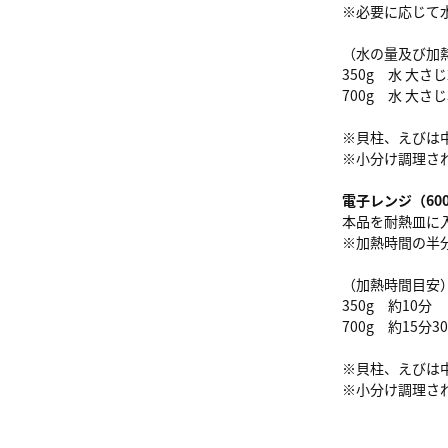
※必要に応じて
（水の量及び加
350g 水 大さ
700g 水 大さ
※貝柱、えびは
※小分け調理さ
電子レンジ（600W
本品を耐熱皿に
※加熱時間の半
（加熱時間目安
350g 約10分
700g 約15分3
※貝柱、えびは
※小分け調理さ