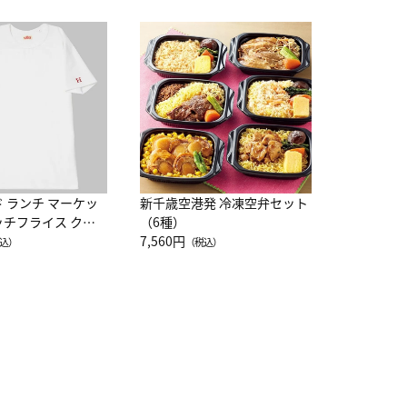
JAL特製
レー 200
10,800円
（
ド ランチ マーケッ
新千歳空港発 冷凍空弁セット
ッチフライス クル
（6種）
注半袖Ｔシャツ
7,560円
込）
（税込）