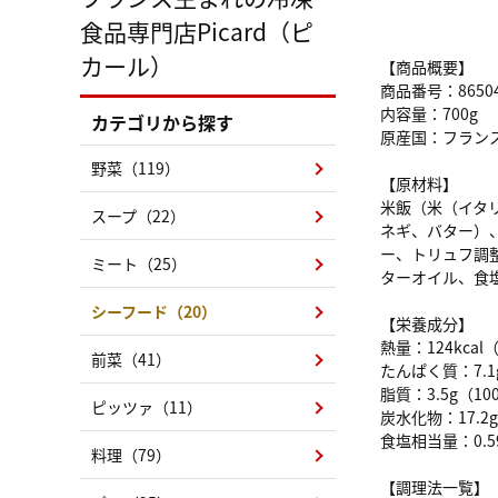
食品専門店Picard（ピ
カール）
【商品概要】
商品番号：8650
内容量：700g
カテゴリから探す
原産国：フラン
野菜（119）
【原材料】
米飯（米（イタ
スープ（22）
ネギ、バター）
ー、トリュフ調
ミート（25）
ターオイル、食
シーフード（20）
【栄養成分】
熱量：124kcal
前菜（41）
たんぱく質：7.1
脂質：3.5g（1
ピッツァ（11）
炭水化物：17.2
食塩相当量：0.5
料理（79）
【調理法一覧】