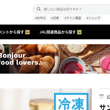
#お中元
#日傘
#ワイン福袋
#リュック
ベントから探す
JAL関連商品から探す
ピ
サ