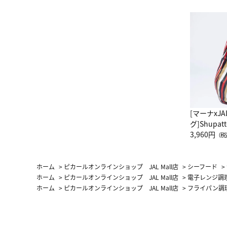
[マーナxJ
グ]Shup
グ Drop 
3,960円
（税
（LC）ス
ホーム
>
ピカールオンラインショップ JAL Mall店
>
シーフード
>
ホーム
>
ピカールオンラインショップ JAL Mall店
>
電子レンジ調
ホーム
>
ピカールオンラインショップ JAL Mall店
>
フライパン調