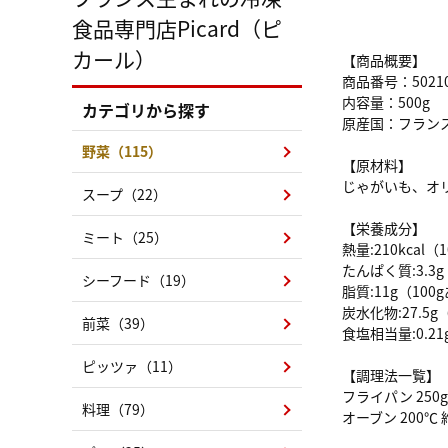
食品専門店Picard（ピ
カール）
【商品概要】
商品番号：5021
内容量：500g
カテゴリから探す
原産国：フラン
野菜（115）
【原材料】
じゃがいも、オ
スープ（22）
【栄養成分】
ミート（25）
熱量:210kcal
たんぱく質:3.3
シーフード（19）
脂質:11g（100
炭水化物:27.5g
前菜（39）
食塩相当量:0.21
ピッツァ（11）
【調理法一覧】
フライパン 250g
料理（79）
オーブン 200℃ 