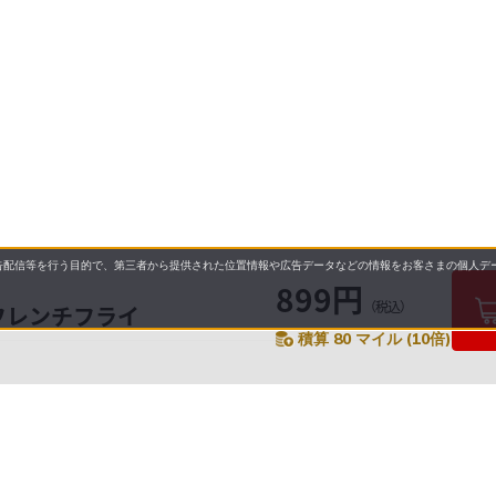
配信等を行う目的で、第三者から提供された位置情報や広告データなどの情報をお客さまの個人デー
899円
（税込）
フレンチフライ
積算 80 マイル (10倍)
要
プライバシーポリシー
について
配送について
セル・返品・交換について
保証・修理について