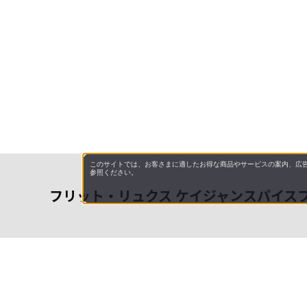
このサイトでは、お客さまに適したお得な商品やサービスの案内、広告
参照ください。
フリット・リュクス ケイジャンスパイス
会社概
領収書
キャン