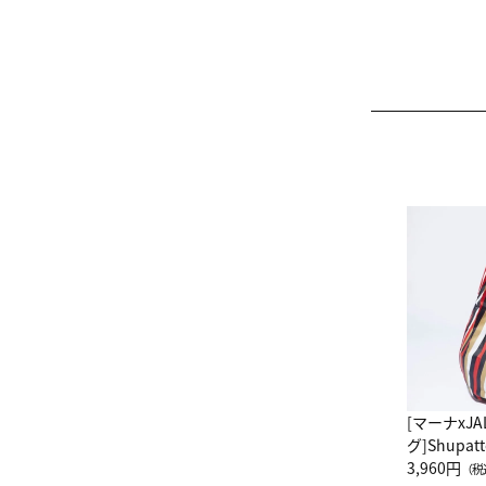
[マーナxJ
グ]Shup
グ Drop 
3,960円
（税