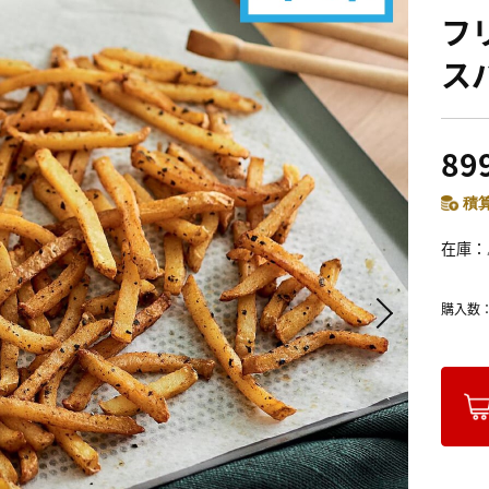
フ
ス
89
積算
在庫
購入数