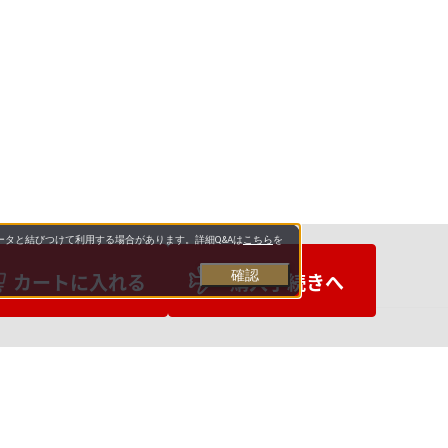
タと結びつけて利用する場合があります。詳細Q&Aは
こちら
を
確認
カートに入れる
購入手続きへ
お支払いについて
送料について
営業日について