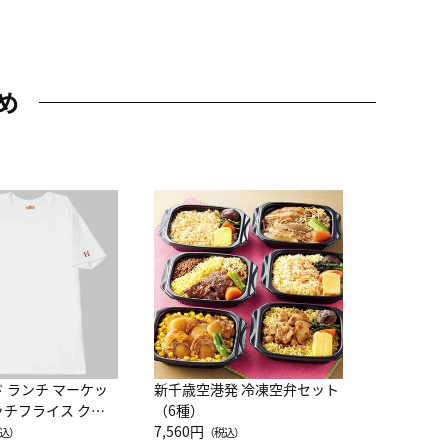
め
JAL特製
レー 200
10,800円
（
ド ランチ マーケッ
新千歳空港発 冷凍空弁セット
ッチフライス クル
（6種）
注半袖Ｔシャツ
7,560円
込）
（税込）