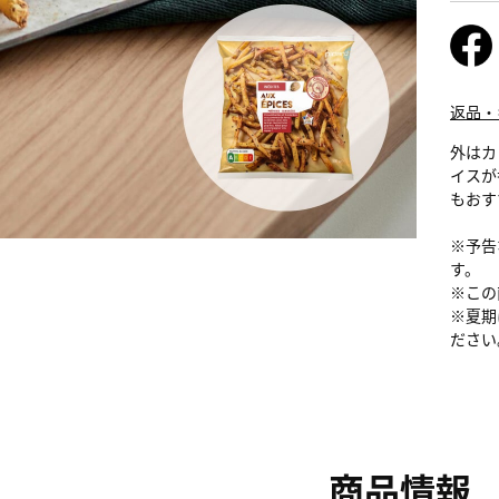
返品・
外はカ
イスが
もおす
※予告
す。
※この
※夏期
ださい
商品情報