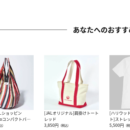
あなたへのおすす
ALショッピン
[JALオリジナル]肩掛けトート
[ハリウッ
attoコンパクトバッ
レッド
ト]ストレ
JAL客室乗務員
3,850円
ーネック別
5,500円
込）
（税込）
（税