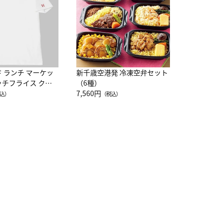
（
ド ランチ マーケッ
新千歳空港発 冷凍空弁セット
ッチフライス クル
（6種）
注半袖Ｔシャツ
7,560円
込）
（税込）