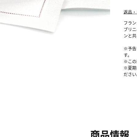
返品・
フラン
ブリニ
ンと共
※予告
す。
※この
※夏期
ださい
商品情報