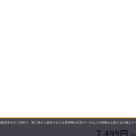
配信等を行う目的で、第三者から提供された位置情報や広告データなどの情報をお客さまの個人デー
7,499円
（税