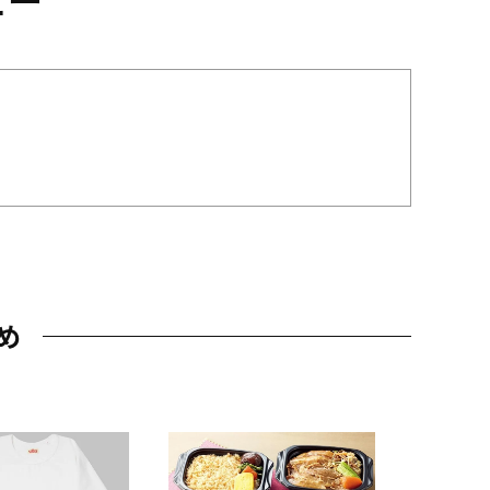
め
JAL特製
レー 200
10,800円