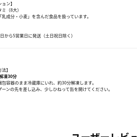
ション】
タミ（8大）
「乳成分・小麦」を含んだ食品を扱っています。
】
業日から5営業日に発送（土日祝日除く）
方法】
解凍30分
梱包容器のまま冷蔵庫にいれ、約30分解凍します。
プーンの先を差し込み、少しひねって缶を開けてください。
ユーザーレビ