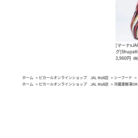
[マーナxJ
グ]Shup
グ Drop 
3,960円
（税
（LC）ス
ホーム
>
ピカールオンラインショップ JAL Mall店
>
シーフード
>
ホーム
>
ピカールオンラインショップ JAL Mall店
>
冷蔵庫解凍OK