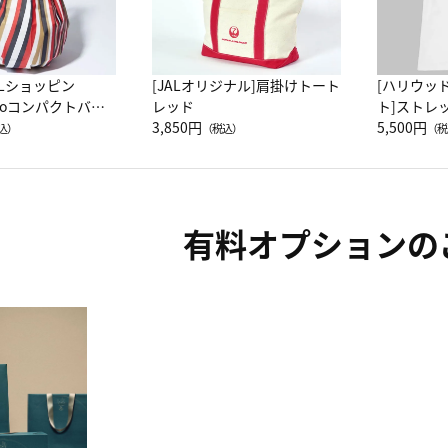
ALショッピン
[JALオリジナル]肩掛けトート
[ハリウッ
attoコンパクトバッ
レッド
ト]ストレ
JAL客室乗務員
3,850円
ーネック別
5,500円
込）
（税込）
（税
カーフ柄
有料オプションの