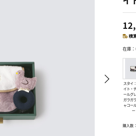
イ
12
積算
在庫
スタイ
イト・
ールグ
ガラガ
ャコー
ー
購入数