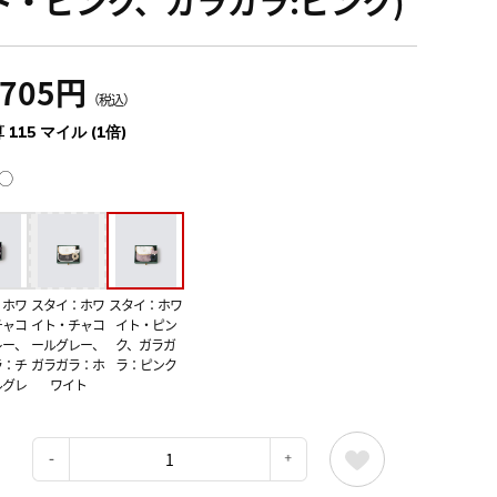
ト・ピンク、ガラガラ:ピンク)
,705円
（税込）
 115 マイル (1倍)
◯
：ホワ
スタイ：ホワ
スタイ：ホワ
チャコ
イト・チャコ
イト・ピン
レー、
ールグレー、
ク、ガラガ
ラ：チ
ガラガラ：ホ
ラ：ピンク
ルグレ
ワイト
：