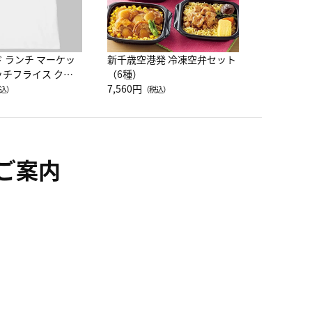
ド ランチ マーケッ
新千歳空港発 冷凍空弁セット
ッチフライス クル
（6種）
注半袖Ｔシャツ
7,560円
込）
（税込）
ご案内