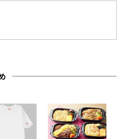
め
JAL特製
レー 200
10,800円
（