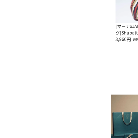
[マーナxJ
グ]Shup
グ Drop 
3,960円
（税
（LC）ス