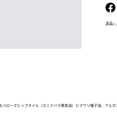
返品・
湿力をもつローズヒップオイル（カニナバラ果実油）ヒマワリ種子油、アル