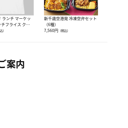
ド ランチ マーケッ
新千歳空港発 冷凍空弁セット
ッチフライス クル
（6種）
注半袖Ｔシャツ
7,560円
込）
（税込）
ご案内