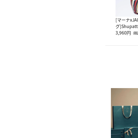
[マーナxJ
グ]Shup
グ Drop 
3,960円
（税
（LC）ス