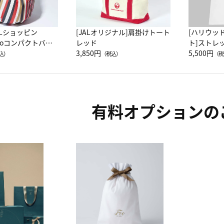
ALショッピン
[JALオリジナル]肩掛けトート
[ハリウッ
attoコンパクトバッ
レッド
ト]ストレ
JAL客室乗務員
3,850円
ーネック別
5,500円
込）
（税込）
（税
カーフ柄
有料オプションの