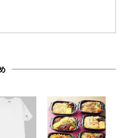
め
JAL特製
レー 200
10,800円
（