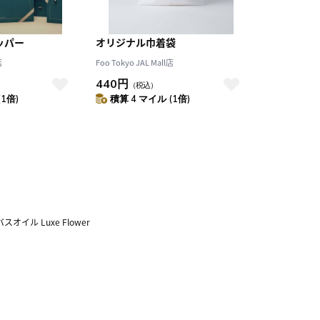
ッパー
オリジナル巾着袋
店
Foo Tokyo JAL Mall店
440円
（税込）
(1倍)
積算 4 マイル (1倍)
 バスオイル Luxe Flower