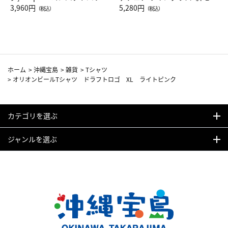
Drop JAL客室乗務員（LC）ス
3,960円
ト（レッドワイン）
5,280円
（税込）
（税込）
カーフ柄
ホーム
>
沖縄宝島
>
雑貨
>
Tシャツ
>
オリオンビールTシャツ ドラフトロゴ XL ライトピンク
カテゴリを選ぶ
ジャンルを選ぶ