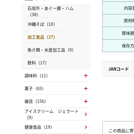
内容
石垣牛・あぐー豚・ハム
（38）
原材
沖縄そば（10）
賞味
加工食品（27）
保存
魚介類・水産加工品（9）
飲料（17）
JANコード
調味料（11）
菓子（65）
雑貨（156）
アイスクリーム ジェラート
（9）
健康食品（19）
この商品に寄