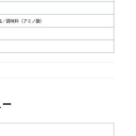
塩／調味料（アミノ酸）
ュー