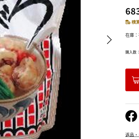
68
積算
在庫
購入数
返品・