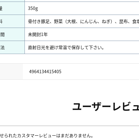
量
350g
料
骨付き豚足、野菜（大根、にんじん、ねぎ）、昆布、食
期間
未開封1年
方法
直射日光を避け常温で保存して下さい。
4964134415405
ユーザーレビ
せられたカスタマーレビューはまだありません。