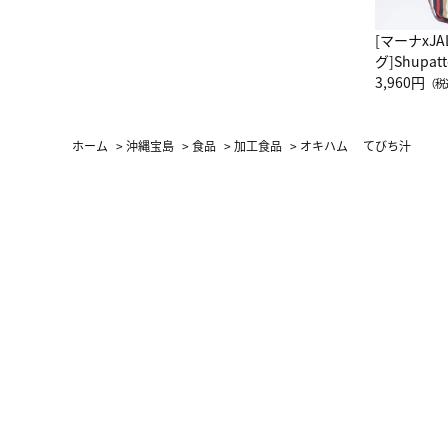
[マーナxJ
グ]Shup
グ Drop 
3,960円
（税
（LC）ス
ホーム
>
沖縄宝島
>
食品
>
加工食品
>
オキハム てびち汁