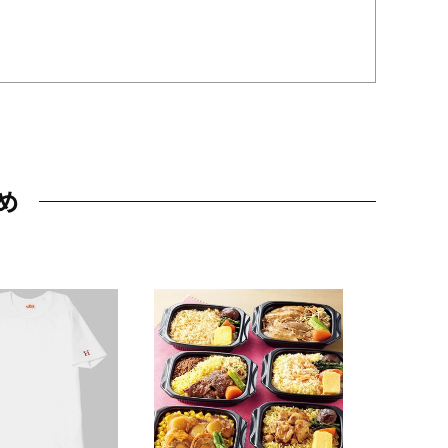
め
JAL特製
レー 200
10,800円
（