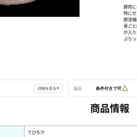
豚肉に
特にゼ
膠漆補
骨ごと
が入り
ぷりっ
△
条件付きで可
返品
詳細を見る
▼
商品情報
称
てびち汁