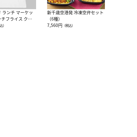
ド ランチ マーケッ
新千歳空港発 冷凍空弁セット
ッチフライス クル
（6種）
注半袖Ｔシャツ
7,560円
込）
（税込）