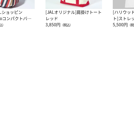
ALショッピン
[JALオリジナル]肩掛けトート
[ハリウッ
attoコンパクトバッ
レッド
ト]ストレ
JAL客室乗務員
3,850円
ーネック別
5,500円
込）
（税込）
（税
カーフ柄