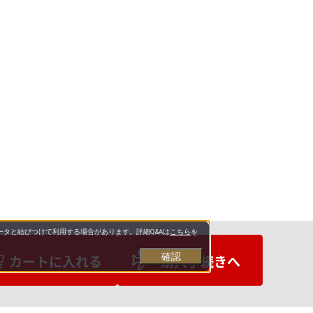
タと結びつけて利用する場合があります。詳細Q&Aは
こちら
を
確認
カートに入れる
購入手続きへ