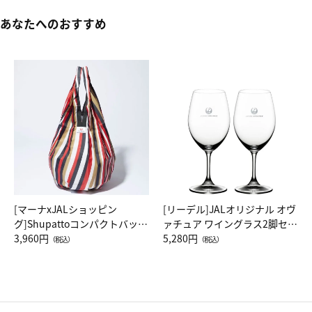
あなたへのおすすめ
[マーナxJALショッピン
[リーデル]JALオリジナル オヴ
グ]Shupattoコンパクトバッグ
ァチュア ワイングラス2脚セッ
Drop JAL客室乗務員（LC）ス
3,960円
ト（レッドワイン）
5,280円
（税込）
（税込）
カーフ柄