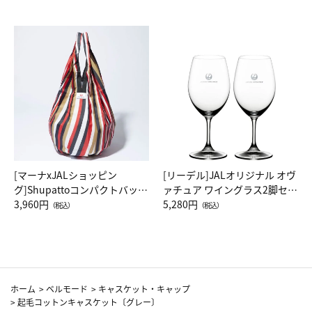
[マーナxJALショッピン
[リーデル]JALオリジナル オヴ
グ]Shupattoコンパクトバッグ
ァチュア ワイングラス2脚セッ
Drop JAL客室乗務員（LC）ス
3,960円
ト（レッドワイン）
5,280円
（税込）
（税込）
カーフ柄
ホーム
>
ベルモード
>
キャスケット・キャップ
>
起毛コットンキャスケット〔グレー〕