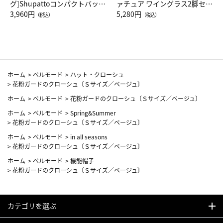
グ]Shupattoコンパクトバッグ
ァチュア ワイングラス2脚セッ
Drop JAL客室乗務員（LC）ス
3,960円
ト（レッドワイン）
5,280円
（税込）
（税込）
カーフ柄
ホーム
>
ベルモード
>
ハット・クローシュ
>
花粉ガードのクローシュ〔Ｓサイズ／ベージュ〕
ホーム
>
ベルモード
>
花粉ガードのクローシュ〔Ｓサイズ／ベージュ〕
ホーム
>
ベルモード
>
Spring&Summer
>
花粉ガードのクローシュ〔Ｓサイズ／ベージュ〕
ホーム
>
ベルモード
>
in all seasons
>
花粉ガードのクローシュ〔Ｓサイズ／ベージュ〕
ホーム
>
ベルモード
>
機能帽子
>
花粉ガードのクローシュ〔Ｓサイズ／ベージュ〕
カテゴリを選ぶ