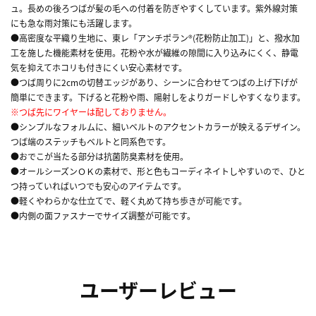
ュ。長めの後ろつばが髪の毛への付着を防ぎやすくしています。紫外線対策
にも急な雨対策にも活躍します。
●高密度な平織り生地に、東レ「アンチポラン®(花粉防止加工)」と、撥水加
工を施した機能素材を使用。花粉や水が繊維の隙間に入り込みにくく、静電
気を抑えてホコリも付きにくい安心素材です。
●つば周りに2cmの切替エッジがあり、シーンに合わせてつばの上げ下げが
簡単にできます。下げると花粉や雨、陽射しをよりガードしやすくなります。
※つば先にワイヤーは配しておりません。
●シンプルなフォルムに、細いベルトのアクセントカラーが映えるデザイン。
つば端のステッチもベルトと同系色です。
●おでこが当たる部分は抗菌防臭素材を使用。
●オールシーズンＯＫの素材で、形と色もコーディネイトしやすいので、ひと
つ持っていればいつでも安心のアイテムです。
●軽くやわらかな仕立てで、軽く丸めて持ち歩きが可能です。
●内側の面ファスナーでサイズ調整が可能です。
ユーザーレビュー