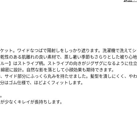
ケット。ワイドなつばで陽射しをしっかり遮ります。洗濯機で洗えてシ
速乾性のある肌離れの良い素材で、蒸し暑い季節もさらりとした被り心地
ブルー】はストライプ柄。ストライプの向きがジグザグになるように仕
を綿密に設計。自然な影を落として小顔効果も期待できます。
で、サイド部分にふっくら丸みを持たせました。髪型を潰しにくく、や
分はゴム仕様で、ほどよくフィットします。
す。
ちが少なくキレイが長持ちします。