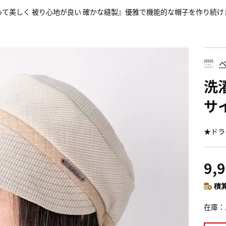
って美しく 被り心地が良い 確かな縫製』優雅で機能的な帽子を作り続け
ベ
洗
サ
★ドラ
9,
積算
在庫