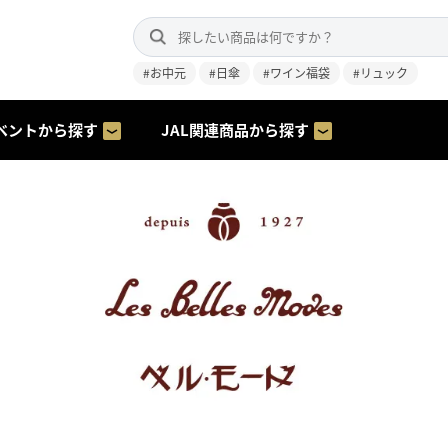
#お中元
#日傘
#ワイン福袋
#リュック
ベントから探す
JAL関連商品から探す