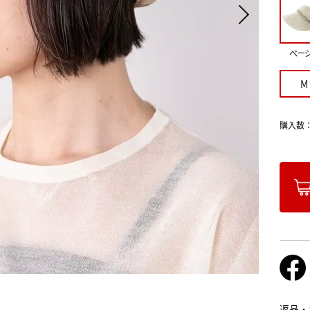
ベー
M
購入数
返品・