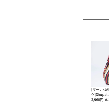
[マーナxJ
グ]Shup
グ Drop 
3,960円
（税
（LC）ス