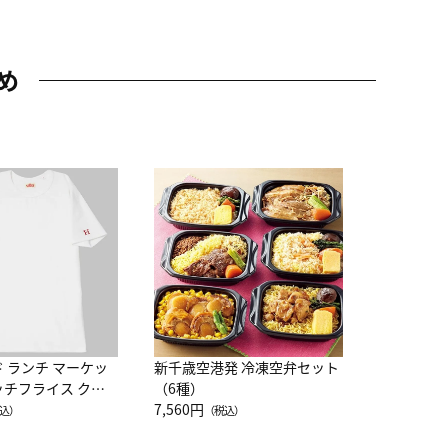
め
JAL特製
レー 200
10,800円
（
ド ランチ マーケッ
新千歳空港発 冷凍空弁セット
ッチフライス クル
（6種）
注半袖Ｔシャツ
7,560円
込）
（税込）