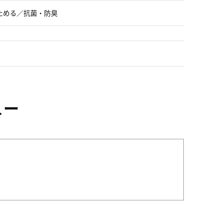
ためる／抗菌・防臭
ュー