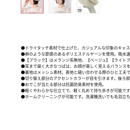
●ドライタッチ素材で仕上げた、カジュアルな印象のキャス
●麻のような節感のあるポリエステルヤーンを使用。吸水
●【ブラック】はメランジ系無地、【ベージュ】【ライト
●耳まで届く大きなつばは、お顔が美しく見えるバランス
●裏地はメッシュ素材。表地と縫い合わせる際のひと工夫
●切り替え部分のアクセントカラーが目を引きます。後ろ部
●おでこが当たる部分は抗菌防臭素材を使用。
●軽くやわらかな仕立てで、軽く丸めて持ち歩きが可能で
●ホームクリーニングが可能です。洗濯機洗いでも毛羽立