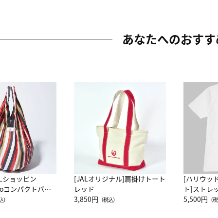
あなたへのおすす
ALショッピン
[JALオリジナル]肩掛けトート
[ハリウッ
attoコンパクトバッ
レッド
ト]ストレ
JAL客室乗務員
3,850円
ーネック別
5,500円
込）
（税込）
（税
カーフ柄