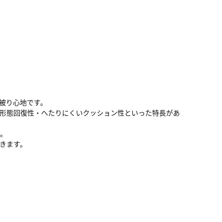
な被り心地です。
・形態回復性・へたりにくいクッション性といった特長があ
す。
きます。