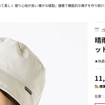
って美しく 被り心地が良い 確かな縫製』優雅で機能的な帽子を作り続け
ベ
晴
ッ
★快適
11
積算
在庫