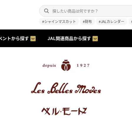
#シャインマスカット
#財布
#JALカレンダー
ベントから探す
JAL関連商品から探す