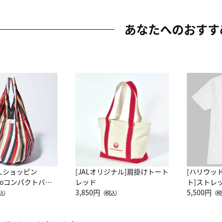
あなたへのおすす
ALショッピン
[JALオリジナル]肩掛けトート
[ハリウッ
attoコンパクトバッ
レッド
ト]ストレ
JAL客室乗務員
3,850円
ーネック別
5,500円
込）
（税込）
（税
カーフ柄