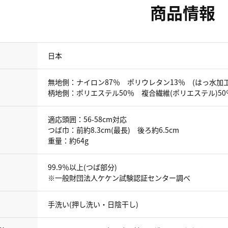
商品情報
日本
無地側：ナイロン87％ ポリウレタン13％ (はっ水加工
柄地側：ポリエステル50％ 複合繊維(ポリエステル)50
適応頭囲：56-58cm対応
つば巾：前約8.3cm(最長) 後ろ約6.5cm
重量：約64g
99.9％以上(つば部分)
※一般財団法人ケケン試験認証センター調べ
手洗い(押し洗い・日陰干し)