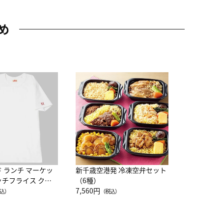
め
JAL特製
レー 200
10,800円
（
ド ランチ マーケッ
新千歳空港発 冷凍空弁セット
ッチフライス クル
（6種）
注半袖Ｔシャツ
7,560円
込）
（税込）