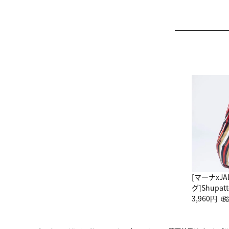
[マーナxJ
グ]Shup
グ Drop 
3,960円
（税
（LC）ス