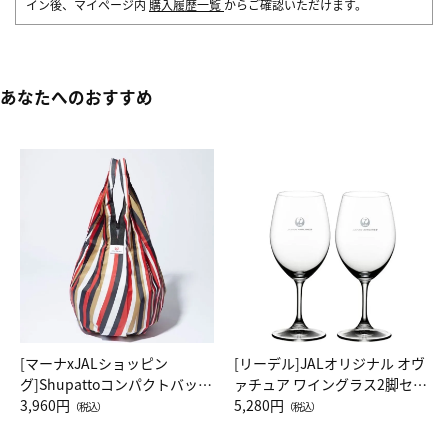
イン後、マイページ内
購入履歴一覧
からご確認いただけます。
あなたへのおすすめ
[マーナxJALショッピン
[リーデル]JALオリジナル オヴ
グ]Shupattoコンパクトバッグ
ァチュア ワイングラス2脚セッ
Drop JAL客室乗務員（LC）ス
3,960円
ト（レッドワイン）
5,280円
（税込）
（税込）
カーフ柄