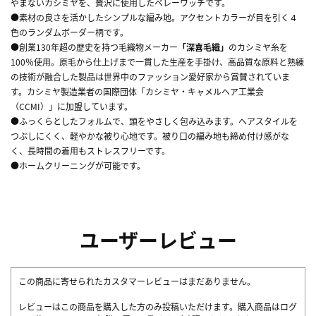
やまないカシミヤを、贅沢に使用したベレーワッチです。
●素材の良さを活かしたシンプルな編み地。アクセントカラーが目を引く４
色のランダムボーダー柄です。
●創業130年超の歴史を持つ毛織物メーカー
「深喜毛織」
のカシミヤ糸を
100％使用。原毛から仕上げまで一貫した生産を手掛け、高品質な原料と熟練
の技術が融合した製品は世界中のファッション愛好家から賞賛されていま
す。カシミヤ製造業者の国際団体「カシミヤ・キャメルヘア工業会
（CCMI）」に加盟しています。
●ふっくらとしたフォルムで、頭をやさしく包み込みます。ヘアスタイルを
つぶしにくく、軽やかな被り心地です。被り口の編み地も締め付け感がな
く、長時間の着用もストレスフリーです。
●ホームクリーニングが可能です。
ユーザーレビュー
この商品に寄せられたカスタマーレビューはまだありません。
レビューはこの商品を購入した方のみ投稿いただけます。購入商品はログ