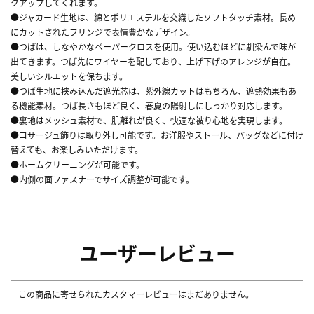
クアップしてくれます。
●ジャカード生地は、綿とポリエステルを交織したソフトタッチ素材。長め
にカットされたフリンジで表情豊かなデザイン。
●つばは、しなやかなペーパークロスを使用。使い込むほどに馴染んで味が
出てきます。つば先にワイヤーを配しており、上げ下げのアレンジが自在。
美しいシルエットを保ちます。
●つば生地に挟み込んだ遮光芯は、紫外線カットはもちろん、遮熱効果もあ
る機能素材。つば長さもほど良く、春夏の陽射しにしっかり対応します。
●裏地はメッシュ素材で、肌離れが良く、快適な被り心地を実現します。
●コサージュ飾りは取り外し可能です。お洋服やストール、バッグなどに付け
替えても、お楽しみいただけます。
●ホームクリーニングが可能です。
●内側の面ファスナーでサイズ調整が可能です。
ユーザーレビュー
この商品に寄せられたカスタマーレビューはまだありません。