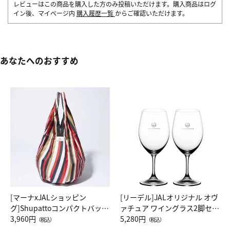
レビューはこの商品を購入した方のみ投稿いただけます。購入商品はログ
イン後、マイページ内
購入履歴一覧
からご確認いただけます。
あなたへのおすすめ
[マーナxJALショッピン
[リーデル]JALオリジナル オヴ
グ]Shupattoコンパクトバッグ
ァチュア ワイングラス2脚セッ
Drop JAL客室乗務員（LC）ス
3,960円
ト（レッドワイン）
5,280円
（税込）
（税込）
カーフ柄