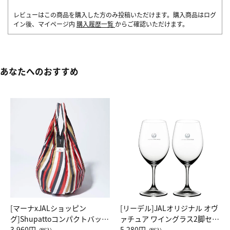
レビューはこの商品を購入した方のみ投稿いただけます。購入商品はログ
イン後、マイページ内
購入履歴一覧
からご確認いただけます。
あなたへのおすすめ
[マーナxJALショッピン
[リーデル]JALオリジナル オヴ
グ]Shupattoコンパクトバッグ
ァチュア ワイングラス2脚セッ
Drop JAL客室乗務員（LC）ス
3,960円
ト（レッドワイン）
5,280円