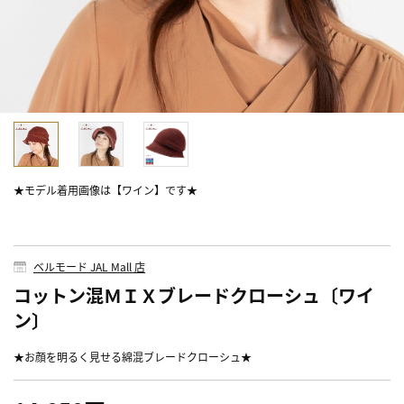
★モデル着用画像は【ワイン】です★
ベルモード JAL Mall 店
コットン混ＭＩＸブレードクローシュ〔ワイ
ン〕
★お顔を明るく見せる綿混ブレードクローシュ★