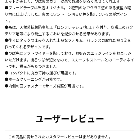
エットが美しく、つば裏のカラー効果でお顔を明るく見せてくれます。
●ブレードテープは当店オリジナル。２種類の糸でクラス感のある波型の織
り柄に仕上げました。裏面にワントーン明るい色を配しているのがポイン
ト。
●糸は、天然系抗菌防臭加工「ロンフレッシュ®加工」を付与。皮膚上のバク
テリア増殖により発生するにおいを減少させる効果があります。
●後ろにタックつまみを入れた上品なフォルム。バランスの取れた被り姿を
作ってくれるデザインです。
●つば先にソフトワイヤーを配しており、お好みのエッジラインをお楽しみ
いただけます。後ろつばが短めなので、スカーフやストールとのコーディネイ
トでも、襟元がもたつきません。
●コンパクトに丸めて持ち運びが可能です。
●ホームクリーニングが可能です。
●内側の面ファスナーでサイズ調整が可能です。
ユーザーレビュー
この商品に寄せられたカスタマーレビューはまだありません。