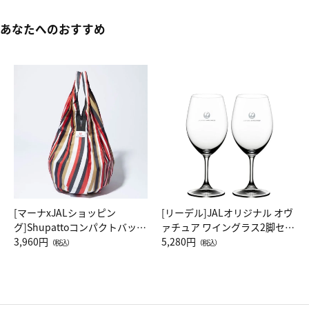
あなたへのおすすめ
[マーナxJALショッピン
[リーデル]JALオリジナル オヴ
グ]Shupattoコンパクトバッグ
ァチュア ワイングラス2脚セッ
Drop JAL客室乗務員（LC）ス
3,960円
ト（レッドワイン）
5,280円
（税込）
（税込）
カーフ柄