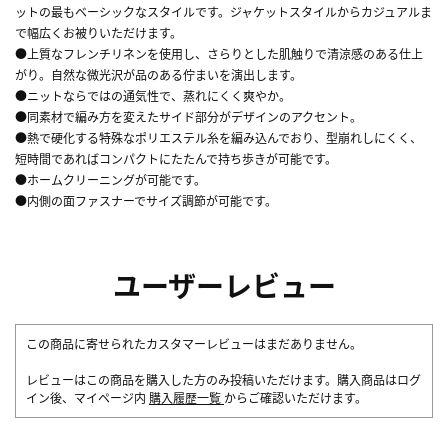
ットの最もベーシックなスタイルです。ジャケットスタイルからカジュアルま
で幅広くお被りいただけます。
●上質なフレンチリネンを使用し、さらりとした肌触りで清涼感のある仕上
がり。自然な微光沢が品のある佇まいを演出します。
●ニットならではの通気性で、蒸れにくく爽やか。
●同素材で編み方を変えたサイド部分がデザインのアクセント。
●熱で硬化する特殊なポリエステル糸を編み込んでおり、型崩れしにくく、
短時間であればコンパクトにたたんで持ち歩きが可能です。
●ホームクリーニングが可能です。
●内側の面ファスナーでサイズ調節が可能です。
ユーザーレビュー
この商品に寄せられたカスタマーレビューはまだありません。
レビューはこの商品を購入した方のみ投稿いただけます。購入商品はログ
イン後、マイページ内
購入履歴一覧
からご確認いただけます。