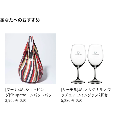
あなたへのおすすめ
[マーナxJALショッピン
[リーデル]JALオリジナル オヴ
グ]Shupattoコンパクトバッグ
ァチュア ワイングラス2脚セッ
Drop JAL客室乗務員（LC）ス
3,960円
ト（レッドワイン）
5,280円
（税込）
（税込）
カーフ柄