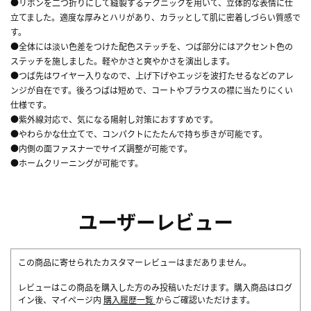
●リボンを二つ折りにして縫製するテクニックを用いて、立体的な表情に仕
立てました。適度な厚みとハリがあり、カラッとして肌に密着しづらい質感で
す。
●全体には淡い色差をつけた配色ステッチを、つば部分にはアクセント色の
ステッチを施しました。軽やかさと爽やかさを演出します。
●つば先はワイヤー入りなので、上げ下げやエッジを波打たせるなどのアレ
ンジが自在です。後ろつばは短めで、コートやブラウスの襟に当たりにくい
仕様です。
●紫外線対応で、気になる陽射し対策におすすめです。
●やわらかな仕立てで、コンパクトにたたんで持ち歩きが可能です。
●内側の面ファスナーでサイズ調整が可能です。
●ホームクリーニングが可能です。
ユーザーレビュー
この商品に寄せられたカスタマーレビューはまだありません。
レビューはこの商品を購入した方のみ投稿いただけます。購入商品はログ
イン後、マイページ内
購入履歴一覧
からご確認いただけます。