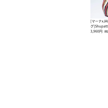
[マーナxJ
グ]Shup
グ Drop 
3,960円
（税
（LC）ス