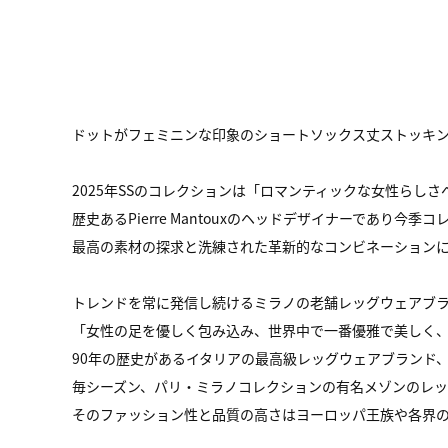
ドットがフェミニンな印象のショートソックス丈ストッキン
2025年SSのコレクションは「ロマンティックな女性らし
歴史あるPierre Mantouxのヘッドデザイナーであり今季コレクシ
最高の素材の探求と洗練された革新的なコンビネーションにより
トレンドを常に発信し続けるミラノの老舗レッグウェアブランド＜P
「女性の足を優しく包み込み、世界中で一番優雅で美しく
90年の歴史があるイタリアの最高級レッグウェアブランド
毎シーズン、パリ・ミラノコレクションの有名メゾンのレ
そのファッション性と品質の高さはヨーロッパ王族や各界