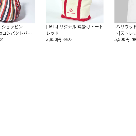
ALショッピン
[JALオリジナル]肩掛けトート
[ハリウッ
attoコンパクトバッ
レッド
ト]ストレ
JAL客室乗務員
3,850円
ーネック別
5,500円
込）
（税込）
（税
カーフ柄