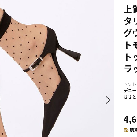
上
タ
グ
ト
ト
ラ
ドット
デニー
きさと
4,
積算