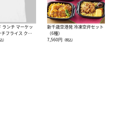
ド ランチ マーケッ
新千歳空港発 冷凍空弁セット
ッチフライス クル
（6種）
注半袖Ｔシャツ
7,560円
込）
（税込）