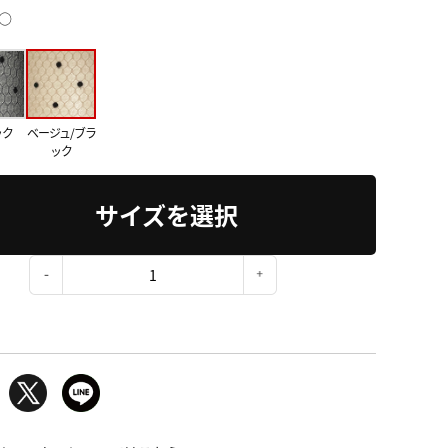
○
ック
ベージュ/ブラ
ック
サイズを選択
：