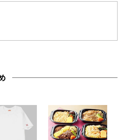
め
JAL特製
レー 200
10,800円
（