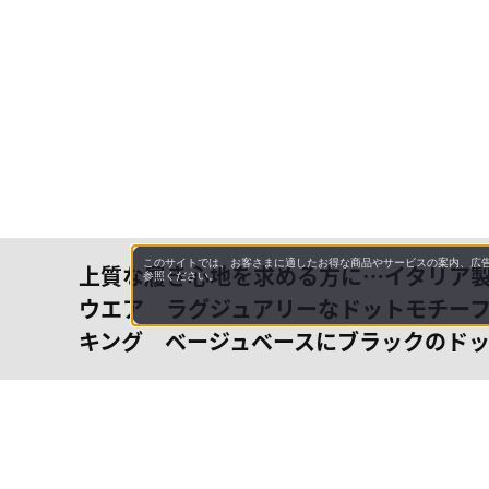
このサイトでは、お客さまに適したお得な商品やサービスの案内、広告
上質な履き心地を求める方に…イタリア
参照ください。
ウエア ラグジュアリーなドットモチー
キング ベージュベースにブラックのド
会社概