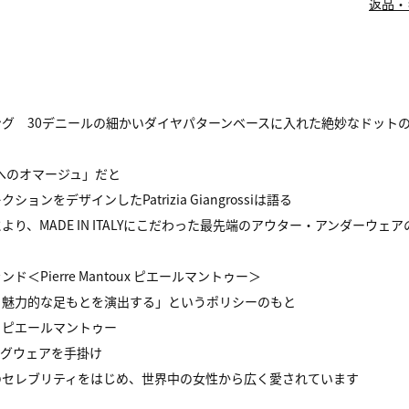
返品・
グ 30デニールの細かいダイヤパターンベースに入れた絶妙なドット
さへのオマージュ」だと
ョンをデザインしたPatrizia Giangrossiは語る
、MADE IN ITALYにこだわった最先端のアウター・アンダーウェ
ierre Mantoux ピエールマントゥー＞
、魅力的な足もとを演出する」というポリシーのもと
、ピエールマントゥー
ッグウェアを手掛け
のセレブリティをはじめ、世界中の女性から広く愛されています