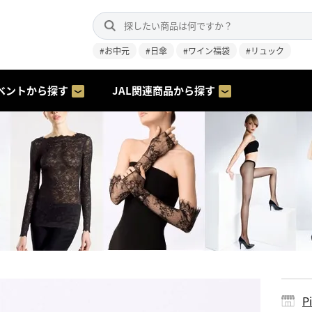
#お中元
#日傘
#ワイン福袋
#リュック
ベントから探す
JAL関連商品から探す
P