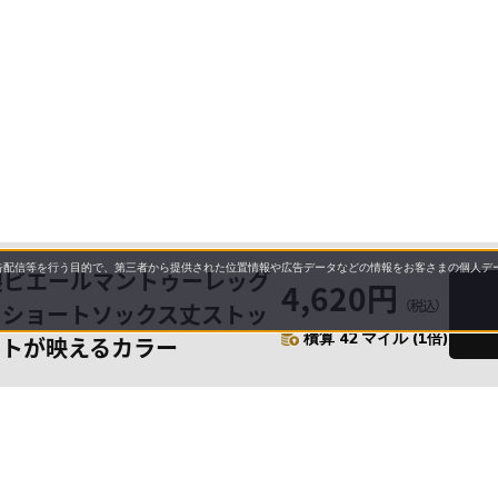
配信等を行う目的で、第三者から提供された位置情報や広告データなどの情報をお客さまの個人デー
製ピエールマントゥーレッグ
4,620円
（税込）
フショートソックス丈ストッ
積算 42 マイル (1倍)
ットが映えるカラー
要
プライバシーポリシー