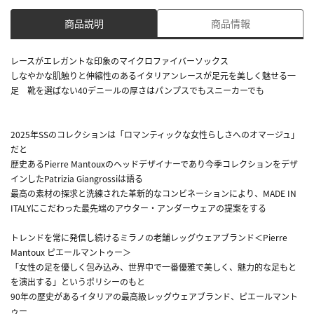
商品説明
商品情報
レースがエレガントな印象のマイクロファイバーソックス
しなやかな肌触りと伸縮性のあるイタリアンレースが足元を美しく魅せる一
足 靴を選ばない40デニールの厚さはパンプスでもスニーカーでも
2025年SSのコレクションは「ロマンティックな女性らしさへのオマージュ」
だと
歴史あるPierre Mantouxのヘッドデザイナーであり今季コレクションをデザ
インしたPatrizia Giangrossiは語る
最高の素材の探求と洗練された革新的なコンビネーションにより、MADE IN
ITALYにこだわった最先端のアウター・アンダーウェアの提案をする
トレンドを常に発信し続けるミラノの老舗レッグウェアブランド＜Pierre
Mantoux ピエールマントゥー＞
「女性の足を優しく包み込み、世界中で一番優雅で美しく、魅力的な足もと
を演出する」というポリシーのもと
90年の歴史があるイタリアの最高級レッグウェアブランド、ピエールマント
ゥー