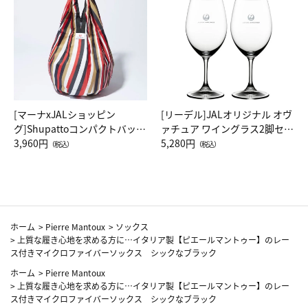
[マーナxJALショッピン
[リーデル]JALオリジナル オヴ
グ]Shupattoコンパクトバッグ
ァチュア ワイングラス2脚セッ
Drop JAL客室乗務員（LC）ス
3,960円
ト（レッドワイン）
5,280円
（税込）
（税込）
カーフ柄
ホーム
>
Pierre Mantoux
>
ソックス
>
上質な履き心地を求める方に…イタリア製【ピエールマントゥー】のレー
ス付きマイクロファイバーソックス シックなブラック
ホーム
>
Pierre Mantoux
>
上質な履き心地を求める方に…イタリア製【ピエールマントゥー】のレー
ス付きマイクロファイバーソックス シックなブラック