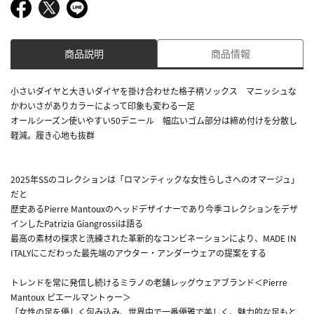
商品説明
商品情報
小さいダイヤと大きいダイヤを掛け合わせた格子柄ソックス マニッシュな
かわいさがありカラーによって印象も変わる一足
オールシーズン使いやすい50デニール 幅広いゴム部分は締め付けを分散し
軽減。履き心地も抜群
2025年SSのコレクションは「ロマンティックな女性らしさへのオマージュ」
だと
歴史あるPierre Mantouxのヘッドデザイナーであり今季コレクションをデザ
インしたPatrizia Giangrossiは語る
最高の素材の探求と洗練された革新的なコンビネーションにより、MADE IN
ITALYにこだわった最先端のアウター・アンダーウェアの提案をする
トレンドを常に発信し続けるミラノの老舗レッグウェアブランド＜Pierre
Mantoux ピエールマントゥー＞
「女性の足を優しく包み込み、世界中で一番優雅で美しく、魅力的な足もと