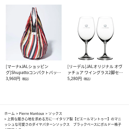
[マーナxJALショッピン
[リーデル]JALオリジナル オヴ
グ]Shupattoコンパクトバッグ
ァチュア ワイングラス2脚セッ
Drop JAL客室乗務員（LC）ス
3,960円
ト（レッドワイン）
5,280円
（税込）
（税込）
カーフ柄
ホーム
>
Pierre Mantoux
>
ソックス
>
上質な履き心地を求める方に…イタリア製【ピエールマントゥー】のマニ
ッシュな可愛さのダイヤパターンソックス ブラックベースにボルドー格子