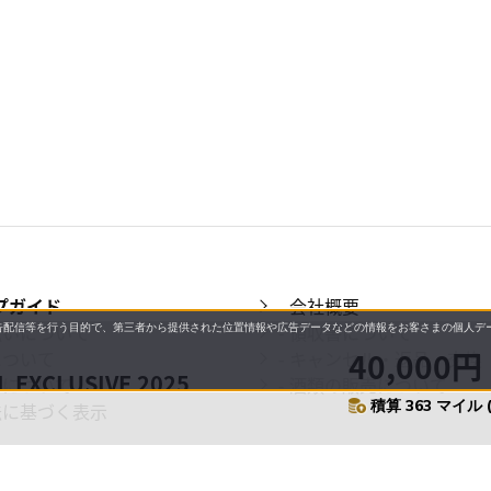
プガイド
- 会社概要
払いについて
- 領収書について
配信等を行う目的で、第三者から提供された位置情報や広告データなどの情報をお客さまの個人デー
40,000円
について
- キャンセル・返品・交換
CLUSIVE 2025
日について
- 酒類の販売について
積算 363 マイル 
法に基づく表示