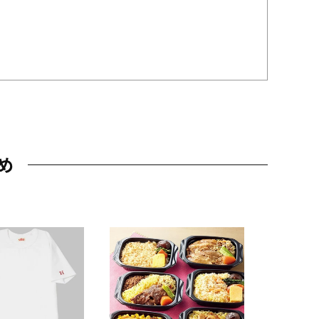
め
JAL特製
レー 200
10,800円
（