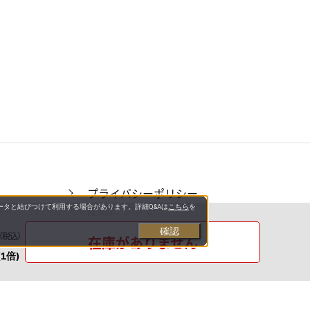
- プライバシーポリシー
- 配送について
タと結びつけて利用する場合があります。詳細Q&Aは
こちら
を
- のし・ラッピングについて
確認
（税込）
在庫がありません
- お問い合わせ先
(1倍)