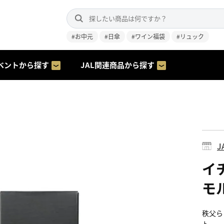
#お中元
#日傘
#ワイン福袋
#リュック
ベントから探す
JAL関連商品から探す
J
イ
モル
秩父ら
ト