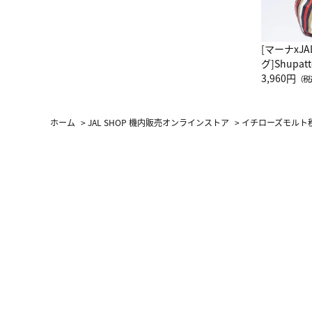
[マーナxJ
グ]Shup
グ Drop 
3,960円
（税
（LC）ス
ホーム
>
JAL SHOP 機内販売オンラインストア
>
イチローズモルト秩父 