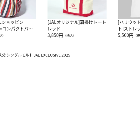
ALショッピン
[JALオリジナル]肩掛けトート
[ハリウッ
attoコンパクトバッ
レッド
ト]ストレ
JAL客室乗務員
3,850円
ーネック別
5,500円
込）
（税込）
（税
カーフ柄
シングルモルト JAL EXCLUSIVE 2025