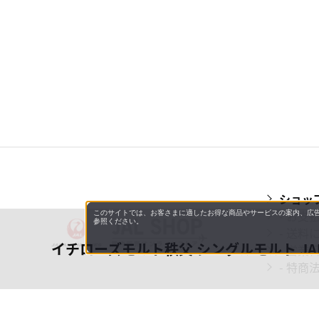
ショッ
- お支
このサイトでは、お客さまに適したお得な商品やサービスの案内、広告
参照ください。
- 送料
イチローズモルト秩父 シングルモルト JAL EX
- 営業
- 特商