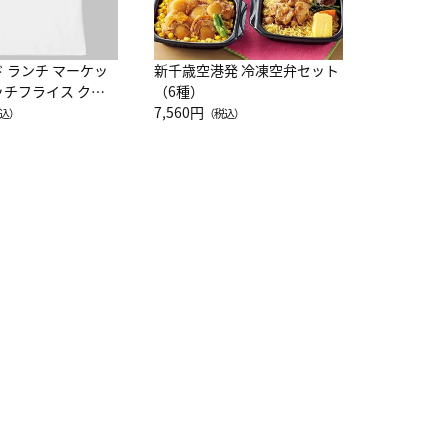
ド ランチ マーケッ
新千歳空港発 冷凍空弁セット
ッチフライス クル
（6種）
注半袖Ｔシャツ
7,560円
込）
（税込）