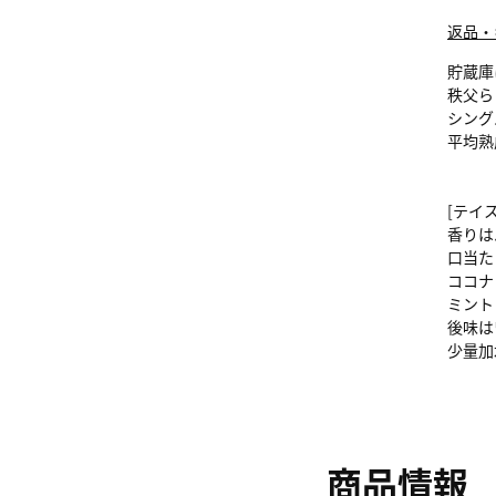
返品・
貯蔵庫
秩父ら
シング
平均熟
[テイ
香りは
口当た
ココナ
ミント
後味は
少量加
商品情報