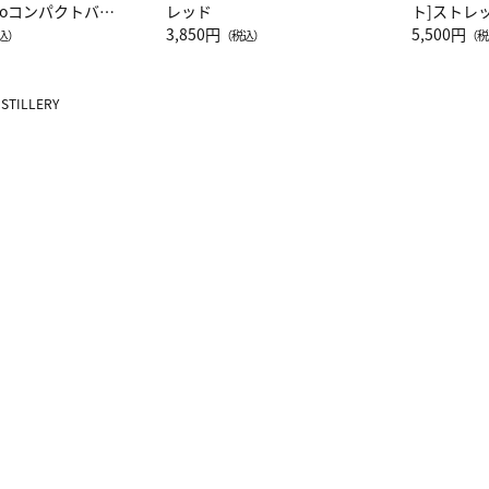
attoコンパクトバッ
レッド
ト]ストレ
JAL客室乗務員
3,850円
ーネック別
5,500円
込）
（税込）
（税
カーフ柄
STILLERY