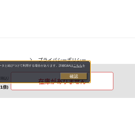
- プライバシーポリシー
- 配送について
タと結びつけて利用する場合があります。詳細Q&Aは
こちら
を
- のし・ラッピングについて
確認
（税込）
在庫がありません
- お問い合わせ先
(1倍)