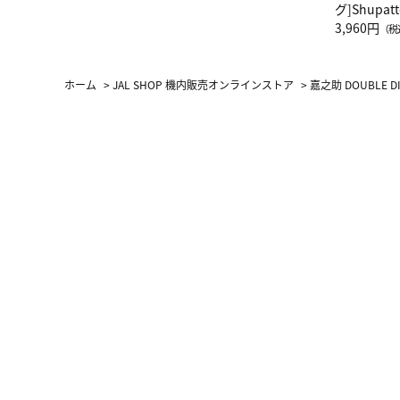
グ]Shup
グ Drop 
3,960円
（税
（LC）ス
ホーム
>
JAL SHOP 機内販売オンラインストア
>
嘉之助 DOUBLE DI