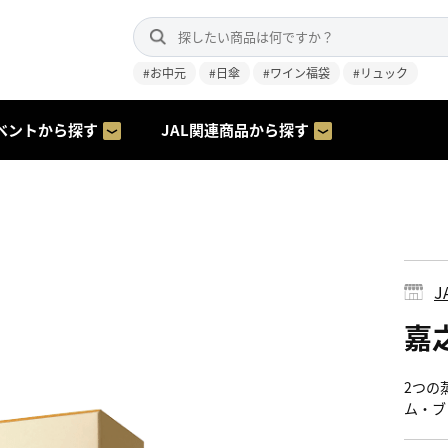
#お中元
#日傘
#ワイン福袋
#リュック
ベントから探す
JAL関連商品から探す
J
嘉之
2つの
ム・ブ