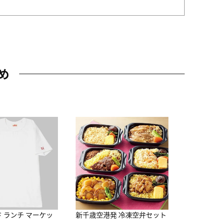
め
JAL特製
レー 200
10,800円
（
ド ランチ マーケッ
新千歳空港発 冷凍空弁セット