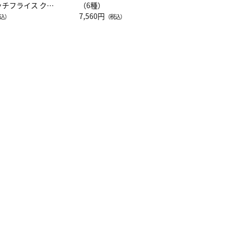
ッチフライス クル
（6種）
注半袖Ｔシャツ
7,560円
込）
（税込）