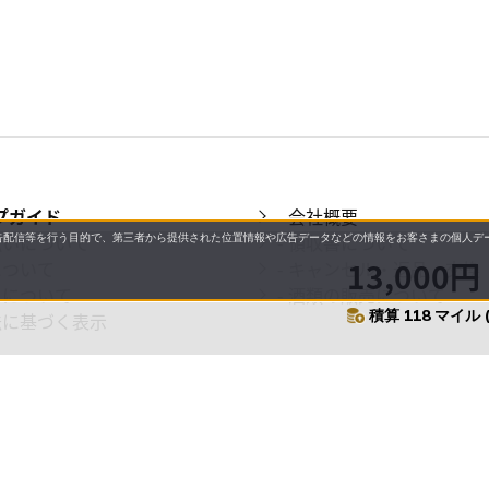
プガイド
- 会社概要
払いについて
- 領収書について
配信等を行う目的で、第三者から提供された位置情報や広告データなどの情報をお客さまの個人デー
13,000円
について
- キャンセル・返品・交換
日について
- 酒類の販売について
積算 118 マイル 
法に基づく表示