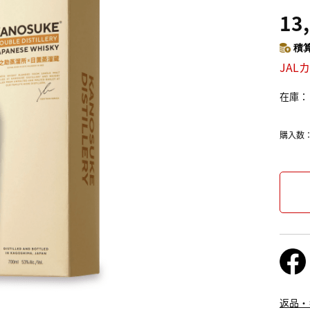
13
積算
JAL
在庫
購入数
返品・