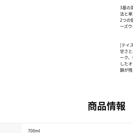
3基の
法と単
2つの
ーズウ
[テイ
甘さと
ーク、
したオ
韻が残
商品情報
700ml