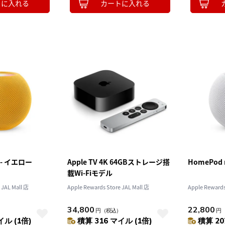
トに入れる
カートに入れる
i - イエロー
Apple TV 4K 64GBストレージ搭
HomePod 
載Wi-Fiモデル
 JAL Mall 店
Apple Rewards Store JAL Mall 店
Apple Rewards
34,800
22,800
）
円
（税込）
円
イル (1倍)
積算 316 マイル (1倍)
積算 20