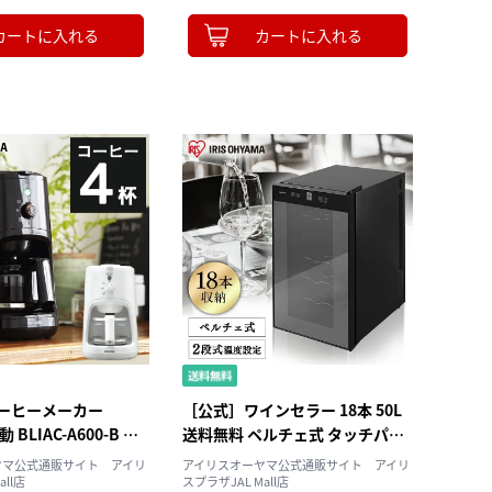
レー
カートに入れる
カートに入れる
ーヒーメーカー
［公式］ワインセラー 18本 50L
動 BLIAC-A600-B ブ
送料無料 ペルチェ式 タッチパネ
イリスオーヤマ［安心
ル IWC-P182A-B アイリスオーヤ
ヤマ公式通販サイト アイリ
アイリスオーヤマ公式通販サイト アイリ
象］
マ [安心延長保証対象]
all店
スプラザJAL Mall店