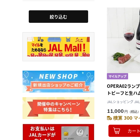
絞り込む
OPERA02ラ
トビーフと生ハ
JALショッピング JAL 
11,000
円
（税込
積算 300 マ
カー