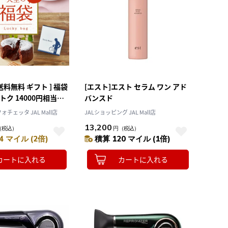
順）
レビュー評価（高い
順）
価格（安い順）
価格（高い順）
送料無料 ギフト ] 福袋
[エスト]エスト セラム ワン アド
トク 14000円相当分
バンスド
0円 天空の福袋 天空のチ
チェッタ JAL Mall店
JALショッピング JAL Mall店
プリン 6種 詰め合わ
13,200
（税込）
円
（税込）
ダンショコラ マカロン
4 マイル (2倍)
積算 120 マイル (1倍)
カートに入れる
カートに入れる