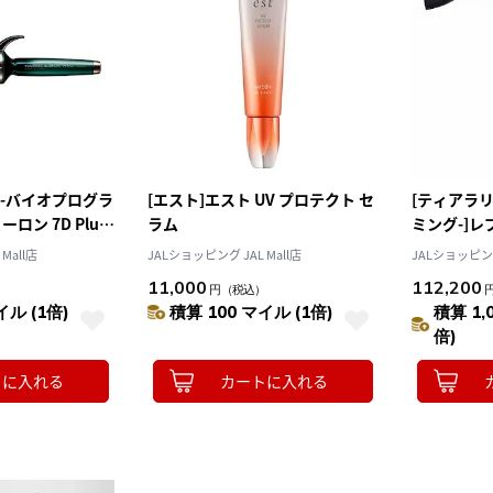
 -バイオプログラ
[エスト]エスト UV プロテクト セ
[ティアラリ
ロン 7D Plus
ラム
ミング-]レ
Plus
Mall店
JALショッピング JAL Mall店
JALショッピング 
11,000
112,200
）
円
（税込）
イル (1倍)
積算 100 マイル (1倍)
積算 1,
倍)
トに入れる
カートに入れる