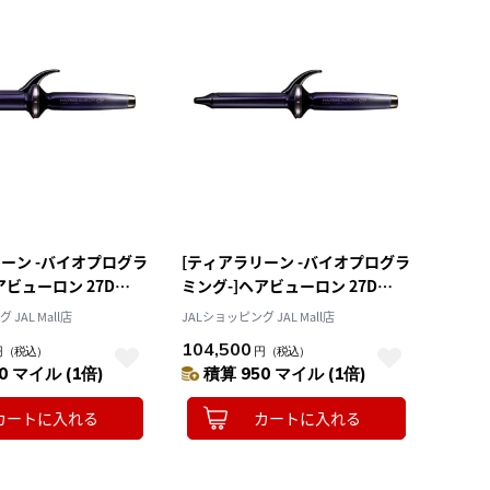
ーン -バイオプログラ
[ティアラリーン -バイオプログラ
アビューロン 27D
ミング-]ヘアビューロン 27D
] L-type
Plus [カール] S-type
JAL Mall店
JALショッピング JAL Mall店
104,500
円
（税込）
円
（税込）
0 マイル (1倍)
積算 950 マイル (1倍)
カートに入れる
カートに入れる