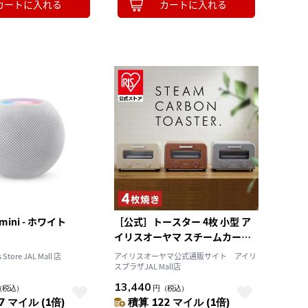
カートに入れる
カートに入れる
mini - ホワイト
［公式］トースター 4枚 小型 ア
イリスオーヤマ スチームカーボ
ントースター 4枚 オーブントース
 Store JAL Mall 店
アイリスオーヤマ公式通販サイト アイリ
ター 遠赤 食パン トースト おしゃ
スプラザJAL Mall店
れ かわいい カーボントースター
13,440
（税込）
円
（税込）
スチーム SOT-401-H ストーング
7 マイル (1倍)
積算 122 マイル (1倍)