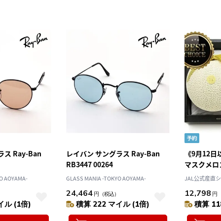
 Ray-Ban
レイバン サングラス Ray-Ban
《9月12
RB3447 00264
マスクメロン
上【一果相
O AOYAMA-
GLASS MANIA -TOKYO AOYAMA-
JAL公式産直
24,464
12,798
）
円
（税込）
円
イル (1倍)
積算 222 マイル (1倍)
積算 11