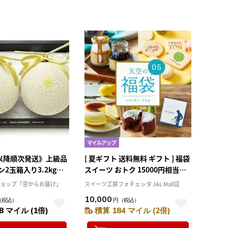
日以降順次発送》上級品
[ 夏ギフト 送料無料 ギフト ] 福袋
2玉箱入り3.2kg以
スイーツ おトク 15000円相当分
伝】「株式会社篤農」
⇒ 10000円 天空の福袋 天空のチ
ショップ「空からお届け」
スイーツ工房フォチェッタ JAL Mall店
ーズケーキ プリン 珈琲プリン 2
10,000
（税込）
円
（税込）
種 フォンダンショコラ クッキー
8 マイル (1倍)
積算 184 マイル (2倍)
珈琲