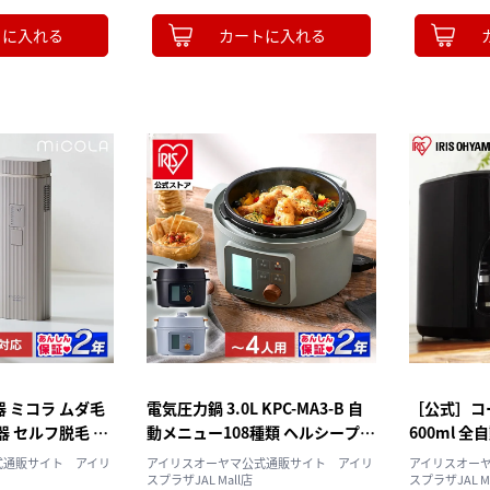
トに入れる
カートに入れる
 ミコラ ムダ毛
電気圧力鍋 3.0L KPC-MA3-B 自
［公式］コ
 セルフ脱毛 髭
動メニュー108種類 ヘルシープラ
600ml 全自
ホワイト [安心延長
ス ブラック
ラック ア
式通販サイト アイリ
アイリスオーヤマ公式通販サイト アイリ
アイリスオー
延長保証対
スプラザJAL Mall店
スプラザJAL M