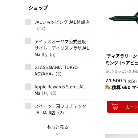
ショップ
JALショッピング JAL Mall店
（12）
アイリスオーヤマ公式通販
サイト アイリスプラザJAL
Mall店（5）
[ティアラリーン
ミング-]ヘアビュー
GLASS MANIA -TOKYO
[カール] S-type
JALショッピング JAL 
AOYAMA-（3）
71,500
円
（税込
Apple Rewards Store JAL
積算 650 マ
Mall 店（3）
スイーツ工房フォチェッタ
カー
JAL Mall店（2）