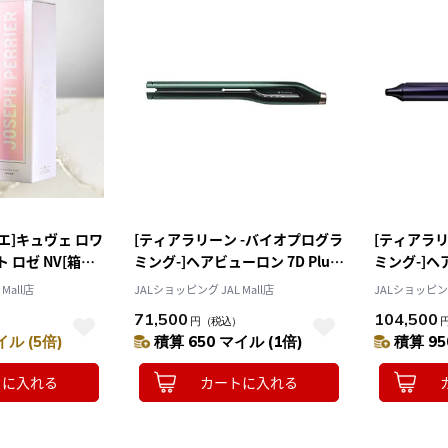
エ]キュヴェ ロワ
[ティアラリーン -バイオプログラ
[ティアラリ
 ロゼ NV[箱入
ミング-]ヘアビューロン 7D Plus
ミング-]ヘ
[ストレート]
Plus [カール
Mall店
JALショッピング JAL Mall店
JALショッピング 
71,500
104,500
）
円
（税込）
イル (5倍)
積算 650 マイル (1倍)
積算 95
トに入れる
カートに入れる