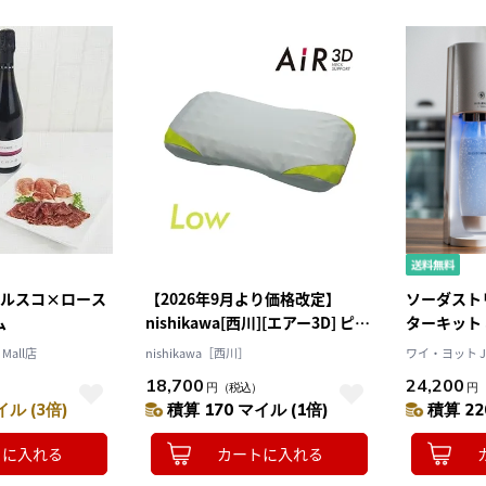
ンブルスコ×ロース
【2026年9月より価格改定】
ソーダストリ
ム
nishikawa[西川][エアー3D] ピロ
ターキット 
ー／低め 送料込み
Mall店
nishikawa［西川］
ワイ・ヨット JA
18,700
24,200
）
円
（税込）
円
イル (3倍)
積算 170 マイル (1倍)
積算 22
トに入れる
カートに入れる