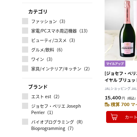
カテゴリ
ファッション（3）
家電/PCスマホ周辺機器（13）
ビューティ/コスメ（3）
グルメ/飲料（6）
ワイン（3）
家具/インテリア/キッチン（2）
[ジョセフ・ペリ
イヤル ブリュット
ブランド
り]
JALショッピング JAL 
エスト est（2）
15,400
円
（税込
積算 700 マ
ジョセフ・ペリエ Joseph
Perrier（1）
カー
バイオプログラミング（R）
Bioprogramming（7）