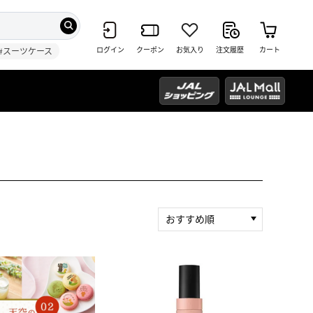
ログイン
クーポン
お気入り
注文履歴
カート
#スーツケース
おすすめ順
新着順
積算マイル率（高い
順）
人気順
レビュー件数（多い