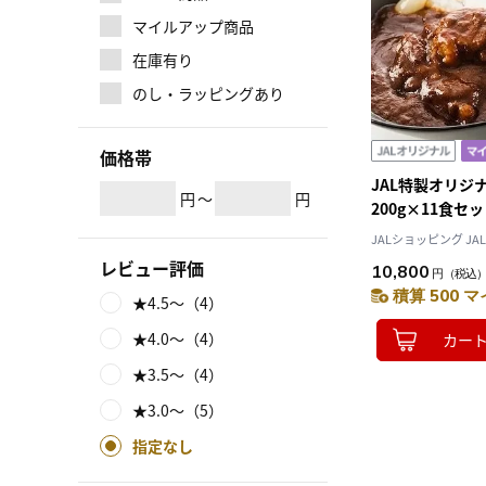
マイルアップ商品
在庫有り
のし・ラッピングあり
価格帯
JAL特製オリジ
円
～
円
200g×11食セ
JALショッピング JAL 
レビュー評価
10,800
円
（税込
積算 500 マ
★4.5～（4）
★4.0～（4）
カー
★3.5～（4）
★3.0～（5）
指定なし