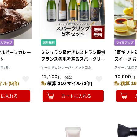
ナルビーフカレー
ミシュラン星付きレストラン提供
[ 夏ギフト 
ット
フランス各地を巡るスパークリン
スイーツ お
グ5本セット
⇒ 1000
Mall店
オールドビンテージ・ドットコム
スイーツ工房フォ
ーズケーキ 
12,100
10,000
）
円
（税込）
円
せ フォン
イル (5倍)
積算 110 マイル (1倍)
積算 18
珈琲
トに入れる
カートに入れる