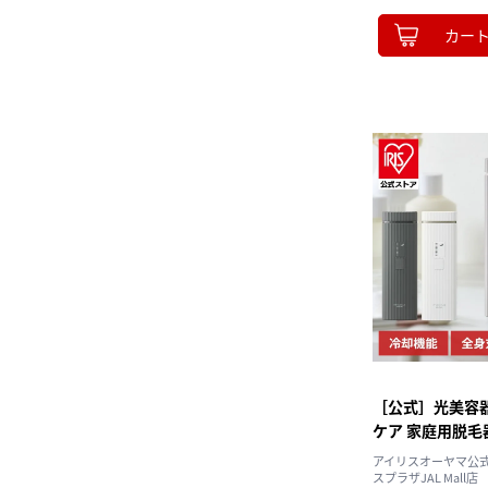
カー
［公式］光美容器
ケア 家庭用脱毛器
LB-M101-W 
アイリスオーヤマ公
保証対象]
スプラザJAL Mall店