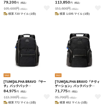
0232793CDE
ィール・パッキングケース ブラッ
79,200
113,850
円
（税込）
円
（税込）
ク
105,600
円
151,800
円
（税込）
（税込）
積算 720 マイル (1倍)
積算 1,035 マイル (1倍)
[TUMI]ALPHA BRAVO 「サー
[TUMI]ALPHA BRAVO「ナヴィ
チ」バックパック
ゲーション」バックパック
0232789DGMT
0232793DGMT
84,975
71,775
円
（税込）
円
（税込）
113,300
円
95,700
円
（税込）
（税込）
積算 772 マイル (1倍)
積算 652 マイル (1倍)