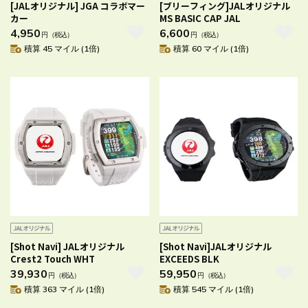
[JALオリジナル] JGA コラボマー
[ブリーフィング]JALオリジナル
カー
MS BASIC CAP JAL
4,950
6,600
円
（税込）
円
（税込）
積算 45 マイル (1倍)
積算 60 マイル (1倍)
[Shot Navi] JALオリジナル
[Shot Navi]JALオリジナル
Crest2 Touch WHT
EXCEEDS BLK
39,930
59,950
円
（税込）
円
（税込）
積算 363 マイル (1倍)
積算 545 マイル (1倍)