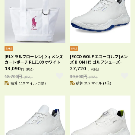
[RLX ラルフローレン]ウィメンズ
[ECCO GOLF エコーゴルフ]メン
カートポーチ RLZ109 ホワイト
ズ BIOM H5 ゴルフシューズ
WHITE/VIRTUAL
13,090
27,720
円
（税込）
円
（税込）
EU40（25.0cm）
18,700
円
39,600
円
（税込）
（税込）
積算 119 マイル (1倍)
積算 252 マイル (1倍)