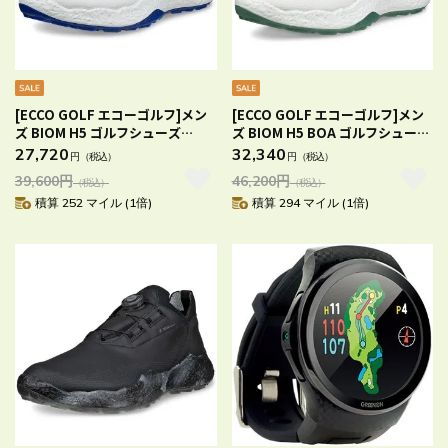
[ECCO GOLF エコーゴルフ]メン
[ECCO GOLF エコーゴルフ]メン
ズ BIOM H5 ゴルフシューズ
ズ BIOM H5 BOA ゴルフシューズ
WHITE/VIRTUAL
WHITE EU40（25.0cm）
27,720
32,340
円
（税込）
円
（税込）
EU42（26.0cm）
39,600
円
46,200
円
（税込）
（税込）
積算 252 マイル (1倍)
積算 294 マイル (1倍)