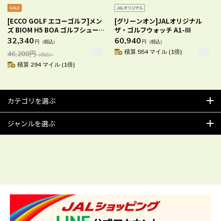
[ECCO GOLF エコーゴルフ]メン
[グリーンオン]JALオリジナル
ズ BIOM H5 BOA ゴルフシューズ
ザ・ゴルフウォッチ A1-III
BLACK EU40（25.0cm）
32,340
60,940
円
（税込）
円
（税込）
積算 554 マイル (1倍)
46,200
円
（税込）
積算 294 マイル (1倍)
カテゴリを選ぶ
ジャンルを選ぶ