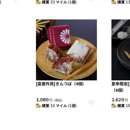
)
積算 33 マイル (1倍)
積算 13
[皇居外苑]きんつば（4個）
夏季限定
（6個）
1,080
1,620
円
（税込）
円
積算 10 マイル (1倍)
積算 15