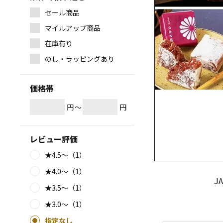
セール商品
マイルアップ商品
在庫有り
のし・ラッピングあり
価格帯
円
～
円
レビュー評価
★4.5～（1）
★4.0～（1）
J
★3.5～（1）
★3.0～（1）
指定なし