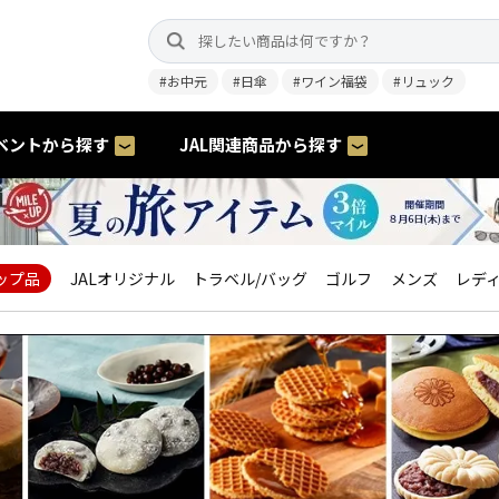
#お中元
#日傘
#ワイン福袋
#リュック
ベントから探す
JAL関連商品から探す
ップ品
JALオリジナル
トラベル/バッグ
ゴルフ
メンズ
レデ