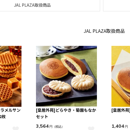
JAL PLAZA取扱商品
JAL PLAZA取扱商品
ャラメルサン
[皇居外苑]どらやき・菊園もなか
[皇居外苑
2枚
セット
3,564
1,404
円
（税込）
円