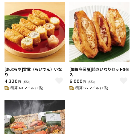
[あぶらや]雷電（らいでん）いな
[加賀守岡屋]焼きいなりセット8個
り
入
4,320
6,000
円
（税込）
円
（税込）
積算 40 マイル (1倍)
積算 55 マイル (1倍)