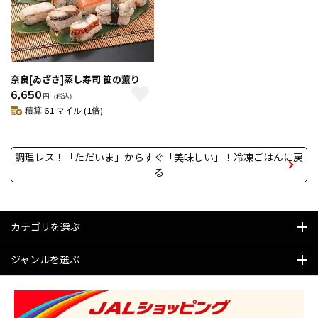
奈良[ゐざさ]蒸し寿司 笹の薫り
6,650
円
（税込）
積算 61 マイル (1倍)
調理レス！「ただいま」からすぐ「美味しい」！冷凍ごはんに戻
る
カテゴリを選ぶ
ジャンルを選ぶ