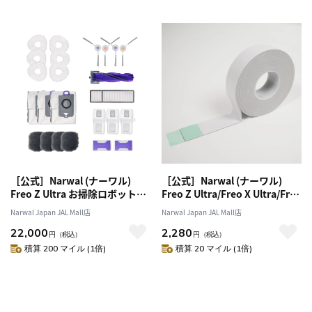
［公式］Narwal (ナーワル)
［公式］Narwal (ナーワル)
Freo Z Ultra お掃除ロボット用
Freo Z Ultra/Freo X Ultra/Freo
アクセサリーセット
X Plus 用カーペット固定用両面
Narwal Japan JAL Mall店
Narwal Japan JAL Mall店
テープ
22,000
2,280
円
（税込）
円
（税込）
積算 200 マイル (1倍)
積算 20 マイル (1倍)