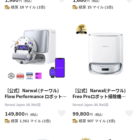
円
（税込）
円
（税込）
積算 18 マイル (1倍)
積算 15 マイル (1倍)
［公式］Narwal (ナーワル)
［公式］Narwal(ナーワル)
Flow Performance ロボット掃
Freo Proロボット掃除機
除機 水拭き 両用 日本初のクロ
10,000Pa吸引力 0絡まり お手入
Narwal Japan JAL Mall店
Narwal Japan JAL Mall店
ーラーモップ FlowWash リア
れ不要 最大圧力12Nモップパッ
149,800
99,800
ルタイム洗浄モップ 20,000Pa
ド dirtsense2.0 正確な障害物
円
（税込）
円
（税込）
強力吸引 デュアルRGBカメラ
回避 カーペットにも対応 オー
積算 1,361 マイル (1倍)
積算 907 マイル (1倍)
障害物回避 アプリ 音声制御【1
ルインワンステーション 本体自
年保証】
動ゴミ収集【1年保証】