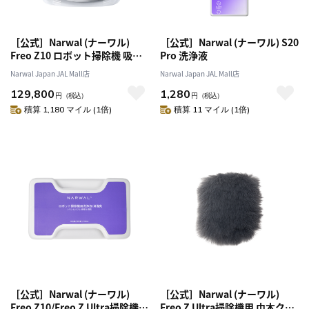
［公式］Narwal (ナーワル)
［公式］Narwal (ナーワル) S20
Freo Z10 ロボット掃除機 吸
Pro 洗浄液
引・水拭き両用 可動式モップ＆
Narwal Japan JAL Mall店
Narwal Japan JAL Mall店
8N圧力 壁際清掃 0絡まり ほこ
129,800
1,280
り99%除去 15,000Pa フローリ
円
（税込）
円
（税込）
ングメンテナンス 自動ゴミ収集
積算 1,180 マイル (1倍)
積算 11 マイル (1倍)
乾湿両用 家具の下も清掃可能
可変温水モップ自動洗浄乾燥
【1年保証】
［公式］Narwal (ナーワル)
［公式］Narwal (ナーワル)
Freo Z10/Freo Z Ultra掃除機用
Freo Z Ultra掃除機用 巾木クロ