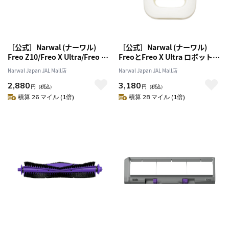
［公式］Narwal (ナーワル)
［公式］Narwal (ナーワル)
Freo Z10/Freo X Ultra/Freo X
FreoとFreo X Ultra ロボット掃
Plus/Freo Z Ultraダストボック
除機 専用洗浄液 (930ml)
Narwal Japan JAL Mall店
Narwal Japan JAL Mall店
ス用HEPAフィルター(2個入)
2,880
3,180
円
（税込）
円
（税込）
積算 26 マイル (1倍)
積算 28 マイル (1倍)