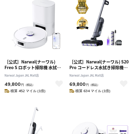
［公式］Narwal(ナーワル)
［公式］Narwal(ナーワル) S20
Freo S ロボット掃除機 水拭き
Pro コードレス水拭き掃除機
両用 小型 自動ゴミ収集機能
20,000Pa強力吸引 モップ自動
Narwal Japan JAL Mall店
Narwal Japan JAL Mall店
8000Pa強力吸引 180日間のゴミ
洗浄機能付き 乾湿両用 家具の
49,800
69,800
捨てサイクル LiDARナビゲーシ
下も清掃可能 フローリング、タ
円
（税込）
円
（税込）
ョン搭載 障害物回避機能 ペッ
イル、石床専用 絡まりゼロブラ
積算 452 マイル (1倍)
積算 634 マイル (1倍)
トの毛と硬い床 カーペットに対
シ搭載 子どもやペットのいるご
応 アプリ操作 Alexa対応 音声制
家庭に最適【1年保証】
御 1年メーカー保証