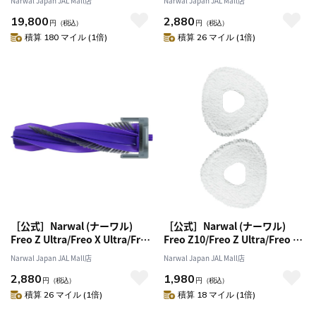
Narwal Japan JAL Mall店
Narwal Japan JAL Mall店
ター (2個入り)
19,800
2,880
円
（税込）
円
（税込）
積算 180 マイル (1倍)
積算 26 マイル (1倍)
［公式］Narwal (ナーワル)
［公式］Narwal (ナーワル)
Freo Z Ultra/Freo X Ultra/Freo
Freo Z10/Freo Z Ultra/Freo X
X Plus ロボット掃除機用毛絡み
Ultra/Freo 銀イオン抗菌モップ
Narwal Japan JAL Mall店
Narwal Japan JAL Mall店
防止静音メインブラシ
(1ペア)
2,880
1,980
円
（税込）
円
（税込）
積算 26 マイル (1倍)
積算 18 マイル (1倍)