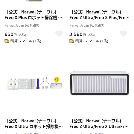
［公式］Narwal (ナーワル)
［公式］Narwal (ナーワル)
Freo X Plus ロボット掃除機 専
Freo Z Ultra/Freo X Plus/Freo
用洗浄液 (95ml)
使い捨てモップ(10枚入)
Narwal Japan JAL Mall店
Narwal Japan JAL Mall店
650
3,580
円
（税込）
円
（税込）
積算 5 マイル (1倍)
積算 32 マイル (1倍)
［公式］Narwal (ナーワル)
［公式］Narwal (ナーワル)
Freo X Ultra ロボット掃除機用
Freo Z Ultra/Freo X Ultra/Freo
アクセサリーセット
X Plus 用ダストボックスフィル