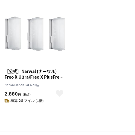
［公式］Narwal (ナーワル)
Freo X Ultra/Freo X PlusFreo
Z10 ロボット掃除機用使い捨て
Narwal Japan JAL Mall店
ダストバッグ
2,880
円
（税込）
積算 26 マイル (1倍)