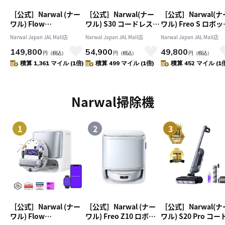
［公式］Narwal (ナー
［公式］Narwal(ナー
［公式］Narwal(ナ
ワル) Flow
ワル) S30 コードレス水
ワル) Freo S ロボ
Performance ロボット
拭き掃除機 自走式
掃除機 水拭き 両用 
Narwal Japan JAL Mall店
Narwal Japan JAL Mall店
Narwal Japan JAL Mall店
掃除機 水拭き 両用 日本
20,000Pa強力吸引 80℃
自動ゴミ収集機能
149,800
54,900
49,800
初のクローラーモップ
温水モップ自動洗浄 ヒ
8000Pa強力吸引 18
円
（税込）
円
（税込）
円
（税込）
FlowWash リアルタイ
ートアイロン乾燥 使い
間のゴミ捨てサイク
積算 1,361 マイル (1倍)
積算 499 マイル (1倍)
積算 452 マイル (1
ム洗浄モップ 20,000Pa
捨てゴミ分別ネット 乾
LiDARナビゲーショ
強力吸引 デュアルRGB
湿両用掃除機 家具の下
搭載 障害物回避機能
カメラ 障害物回避 アプ
も清掃可能 絡まり防止
ットの毛と硬い床 
Narwal掃除機
リ 音声制御【1年保
機能 メンテナンスフリ
ペットに対応 アプ
証】
ー お手入れ簡単【1年
作 Alexa対応 音声
保証】
1年メーカー保証
1
2
3
［公式］Narwal (ナー
［公式］Narwal (ナー
［公式］Narwal(ナ
ワル) Flow
ワル) Freo Z10 ロボッ
ワル) S20 Pro コ