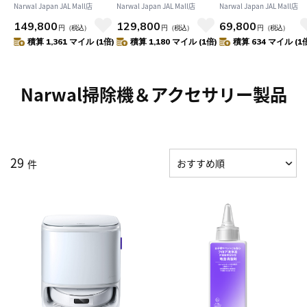
Performance ロボット
ト掃除機 吸引・水拭き
ス水拭き掃除機
Narwal Japan JAL Mall店
Narwal Japan JAL Mall店
Narwal Japan JAL Mall店
掃除機 水拭き 両用 日本
両用 可動式モップ＆8N
20,000Pa強力吸引
149,800
129,800
69,800
初のクローラーモップ
圧力 壁際清掃 0絡まり
プ自動洗浄機能付き
円
（税込）
円
（税込）
円
（税込）
FlowWash リアルタイ
ほこり99%除去
湿両用 家具の下も
積算 1,361 マイル (1倍)
積算 1,180 マイル (1倍)
積算 634 マイル (1
ム洗浄モップ 20,000Pa
15,000Pa フローリング
可能 フローリング
強力吸引 デュアルRGB
メンテナンス 自動ゴミ
イル、石床専用 絡
カメラ 障害物回避 アプ
収集 乾湿両用 家具の下
ゼロブラシ搭載 子
Narwal掃除機＆アクセサリー製品
リ 音声制御【1年保
も清掃可能 可変温水モ
やペットのいるご家
証】
ップ自動洗浄乾燥【1年
に最適【1年保証】
保証】
29
件