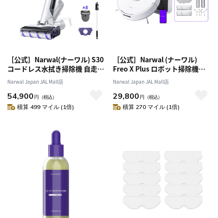
［公式］Narwal(ナーワル) S30
［公式］Narwal (ナーワル)
コードレス水拭き掃除機 自走式
Freo X Plus ロボット掃除機セ
20,000Pa強力吸引 80℃温水モ
ット | 絡まりゼロブラシ 収集ゴ
Narwal Japan JAL Mall店
Narwal Japan JAL Mall店
ップ自動洗浄 ヒートアイロン乾
ミ圧縮機能 7週間以上のゴミ捨
54,900
29,800
燥 使い捨てゴミ分別ネット 乾
てサイクル 最大7800Pa強力吸
円
（税込）
円
（税込）
湿両用掃除機 家具の下も清掃可
引 静音設計 水拭き対応 自動モ
積算 499 マイル (1倍)
積算 270 マイル (1倍)
能 絡まり防止機能 メンテナン
ップリフトアップ マッピング
スフリー お手入れ簡単【1年保
アプリ対応 【1年保証】
証】