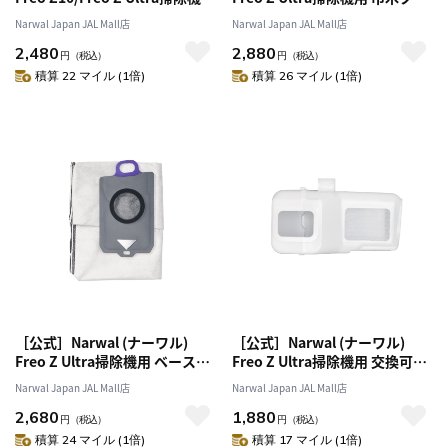
洗浄液
ス
Narwal Japan JAL Mall店
Narwal Japan JAL Mall店
2,480
2,880
円
（税込）
円
（税込）
積算 22 マイル (1倍)
積算 26 マイル (1倍)
［公式］Narwal (ナーワル)
［公式］Narwal (ナーワル)
Freo Z Ultra掃除機用 ベースス
Freo Z Ultra掃除機用 交換可能
テーション抗菌ダストバッグ
ダストボックスインナー
Narwal Japan JAL Mall店
Narwal Japan JAL Mall店
2,680
1,880
円
（税込）
円
（税込）
積算 24 マイル (1倍)
積算 17 マイル (1倍)