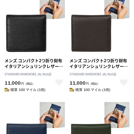
メンズ コンパクト2つ折り財布
メンズ コンパクト2つ折り財布
イタリアンシュリンクレザー・
イタリアンシュリンクレザー・
ブラック／財布 紳士 薄型 コン
ダークブラウン／財布 紳士 薄
STANDARD WARDROBE JAL Mall店
STANDARD WARDROBE JAL Mall店
パクトウォレット 二つ折り財布
型 コンパクトウォレット 二つ
11,000
11,000
スマート 革 本革 レザー 春財布
折り財布 スマート 革 本革 レザ
円
（税込）
円
（税込）
クリスマス 父の日 誕生日 プレ
ー 春財布 クリスマス 父の日 誕
積算 100 マイル (1倍)
積算 100 マイル (1倍)
ゼント
生日 プレゼント