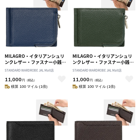
MILAGRO・イタリアンシュリ
MILAGRO・イタリアンシュリ
ンクレザー・ファスナー小銭入
ンクレザー・ファスナー小銭入
れ付き札ばさみ・ネイビー
れ付き札ばさみ・オリーブ
STANDARD WARDROBE JAL Mall店
STANDARD WARDROBE JAL Mall店
11,000
11,000
円
（税込）
円
（税込）
積算 100 マイル (1倍)
積算 100 マイル (1倍)