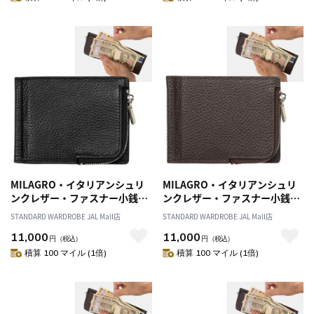
MILAGRO・イタリアンシュリ
MILAGRO・イタリアンシュリ
ンクレザー・ファスナー小銭入
ンクレザー・ファスナー小銭入
れ付き札ばさみ・ブラック
れ付き札ばさみ・ダークブラウ
STANDARD WARDROBE JAL Mall店
STANDARD WARDROBE JAL Mall店
ン
11,000
11,000
円
（税込）
円
（税込）
積算 100 マイル (1倍)
積算 100 マイル (1倍)