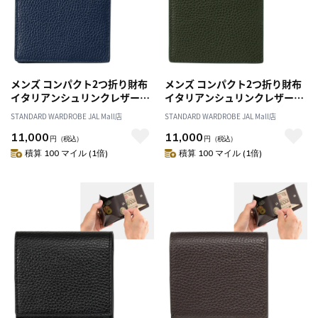
メンズ コンパクト2つ折り財布
メンズ コンパクト2つ折り財布
イタリアンシュリンクレザー・
イタリアンシュリンクレザー・
ネイビー／財布 紳士 薄型 コン
オリーブ／財布 紳士 薄型 コン
STANDARD WARDROBE JAL Mall店
STANDARD WARDROBE JAL Mall店
パクトウォレット 二つ折り財布
パクトウォレット 二つ折り財布
11,000
11,000
スマート 革 本革 レザー 春財布
スマート 革 本革 レザー 春財布
円
（税込）
円
（税込）
クリスマス 父の日 誕生日 プレ
クリスマス 父の日 誕生日 プレ
積算 100 マイル (1倍)
積算 100 マイル (1倍)
ゼント
ゼント