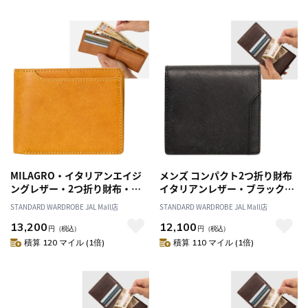
MILAGRO・イタリアンエイジ
メンズ コンパクト2つ折り財布
ングレザー・2つ折り財布・マ
イタリアンレザー・ブラック／
スタード
財布 紳士 薄型 コンパクトウォ
STANDARD WARDROBE JAL Mall店
STANDARD WARDROBE JAL Mall店
レット 二つ折り財布 スマート
13,200
12,100
革 本革 レザー 春財布 クリスマ
円
（税込）
円
（税込）
ス 父の日 誕生日 プレゼント
積算 120 マイル (1倍)
積算 110 マイル (1倍)
CAIA686