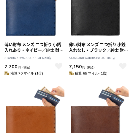
薄い財布 メンズ 二つ折り 小銭
薄い財布 メンズ 二つ折り 小銭
入れあり・ネイビー／紳士 財布
入れなし・ブラック／紳士 財布
折り財布 小銭入れ スマート ス
折り財布 札入れ スマート スリ
STANDARD WARDROBE JAL Mall店
STANDARD WARDROBE JAL Mall店
リム 薄型 革 本革 イタリアン レ
ム 薄型 革 本革 イタリアン レザ
7,700
7,150
ザー 春財布 父の日 クリスマス
ー 春財布 父の日 クリスマス 誕
円
（税込）
円
（税込）
誕生日 プレゼント ギフト
生日 プレゼント ギフト
積算 70 マイル (1倍)
積算 65 マイル (1倍)