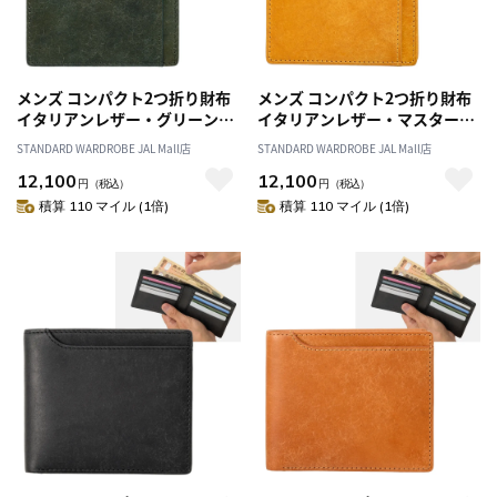
メンズ コンパクト2つ折り財布
メンズ コンパクト2つ折り財布
イタリアンレザー・グリーン／
イタリアンレザー・マスタード
財布 紳士 薄型 コンパクトウォ
／財布 紳士 薄型 コンパクトウ
STANDARD WARDROBE JAL Mall店
STANDARD WARDROBE JAL Mall店
レット 二つ折り財布 スマート
ォレット 二つ折り財布 スマー
12,100
12,100
革 本革 レザー 春財布 クリスマ
ト 革 本革 レザー 春財布 クリス
円
（税込）
円
（税込）
ス 父の日 誕生日 プレゼント
マス 父の日 誕生日 プレゼント
積算 110 マイル (1倍)
積算 110 マイル (1倍)
CAIA686
CAIA686