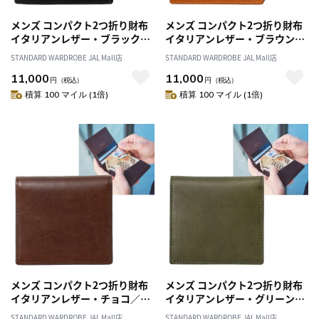
メンズ コンパクト2つ折り財布
メンズ コンパクト2つ折り財布
イタリアンレザー・ブラック／
イタリアンレザー・ブラウン／
財布 紳士 薄型 コンパクトウォ
財布 紳士 薄型 コンパクトウォ
STANDARD WARDROBE JAL Mall店
STANDARD WARDROBE JAL Mall店
レット 二つ折り財布 スマート
レット 二つ折り財布 スマート
11,000
11,000
革 本革 レザー 春財布 クリスマ
革 本革 レザー 春財布 クリスマ
円
（税込）
円
（税込）
ス 父の日 誕生日 プレゼント
ス 父の日 誕生日 プレゼント
積算 100 マイル (1倍)
積算 100 マイル (1倍)
メンズ コンパクト2つ折り財布
メンズ コンパクト2つ折り財布
イタリアンレザー・チョコ／財
イタリアンレザー・グリーン／
布 紳士 薄型 コンパクトウォレ
財布 紳士 薄型 コンパクトウォ
STANDARD WARDROBE JAL Mall店
STANDARD WARDROBE JAL Mall店