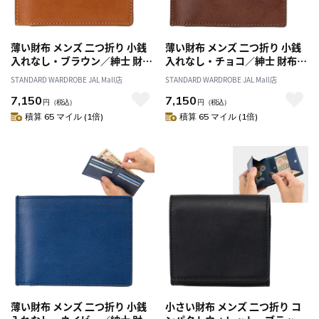
薄い財布 メンズ 二つ折り 小銭
薄い財布 メンズ 二つ折り 小銭
入れなし・ブラウン／紳士 財布
入れなし・チョコ／紳士 財布
折り財布 札入れ スマート スリ
折り財布 札入れ スマート スリ
STANDARD WARDROBE JAL Mall店
STANDARD WARDROBE JAL Mall店
ム 薄型 革 本革 イタリアン レザ
ム 薄型 革 本革 イタリアン レザ
7,150
7,150
ー 春財布 父の日 クリスマス 誕
ー 春財布 父の日 クリスマス 誕
円
（税込）
円
（税込）
生日 プレゼント ギフト
生日 プレゼント ギフト
積算 65 マイル (1倍)
積算 65 マイル (1倍)
薄い財布 メンズ 二つ折り 小銭
小さい財布 メンズ 二つ折り コ