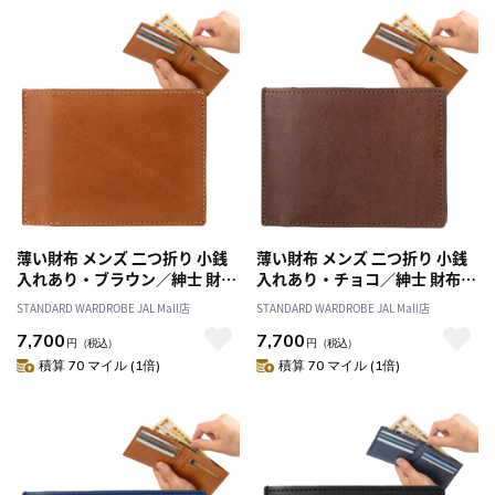
薄い財布 メンズ 二つ折り 小銭
薄い財布 メンズ 二つ折り 小銭
入れあり・ブラウン／紳士 財布
入れあり・チョコ／紳士 財布
折り財布 小銭入れ スマート ス
折り財布 小銭入れ スマート ス
STANDARD WARDROBE JAL Mall店
STANDARD WARDROBE JAL Mall店
リム 薄型 革 本革 イタリアン レ
リム 薄型 革 本革 イタリアン レ
7,700
7,700
ザー 春財布 父の日 クリスマス
ザー 春財布 父の日 クリスマス
円
（税込）
円
（税込）
誕生日 プレゼント ギフト
誕生日 プレゼント ギフト
積算 70 マイル (1倍)
積算 70 マイル (1倍)