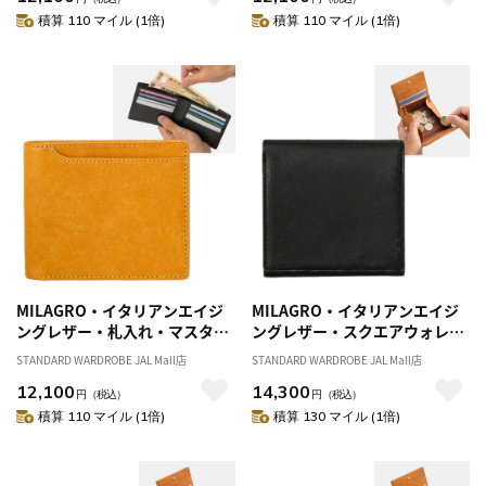
積算 110 マイル (1倍)
積算 110 マイル (1倍)
MILAGRO・イタリアンエイジ
MILAGRO・イタリアンエイジ
ングレザー・札入れ・マスター
ングレザー・スクエアウォレッ
ド
ト・ブラック
STANDARD WARDROBE JAL Mall店
STANDARD WARDROBE JAL Mall店
12,100
14,300
円
（税込）
円
（税込）
積算 110 マイル (1倍)
積算 130 マイル (1倍)