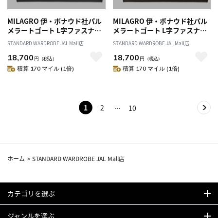
MILAGRO 伊・ボナウド社パル
MILAGRO 伊・ボナウド社パル
メラートゴート L字ファスナー
メラートゴート L字ファスナー
長財布・ブラック
長財布・ダークブラウン
STANDARD WARDROBE JAL Mall店
STANDARD WARDROBE JAL Mall店
18,700
18,700
円
（税込）
円
（税込）
積算 170 マイル (1倍)
積算 170 マイル (1倍)
1
2
10
ホーム
>
STANDARD WARDROBE JAL Mall店
カテゴリを選ぶ
ジャンルを選ぶ