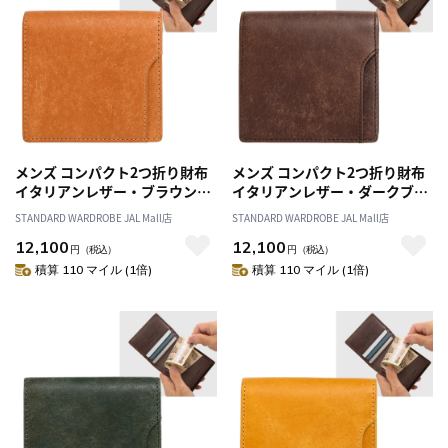
メンズ コンパクト2つ折り財布
メンズ コンパクト2つ折り財布
イタリアンレザー・ブラウン／
イタリアンレザー・ダークブラ
財布 紳士 薄型 コンパクトウォ
ウン／財布 紳士 薄型 コンパク
STANDARD WARDROBE JAL Mall店
STANDARD WARDROBE JAL Mall店
レット 二つ折り財布 スマート
トウォレット 二つ折り財布 ス
12,100
12,100
革 本革 レザー 春財布 クリスマ
マート 革 本革 レザー 春財布 ク
円
（税込）
円
（税込）
ス 父の日 誕生日 プレゼント
リスマス 父の日 誕生日 プレゼ
積算 110 マイル (1倍)
積算 110 マイル (1倍)
CAIA686
ント CAIA686