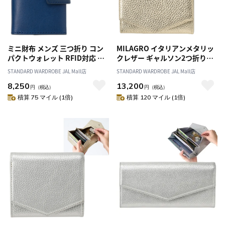
ミニ財布 メンズ 三つ折り コン
MILAGRO イタリアンメタリッ
パクトウォレット RFID対応 ス
クレザー ギャルソン2つ折り財
ライドカードウォレット・ネイ
布・ゴールド
STANDARD WARDROBE JAL Mall店
STANDARD WARDROBE JAL Mall店
ビー／紳士 財布 折り財布 ミニ
8,250
13,200
スリム スキミング防止 革 本革
円
（税込）
円
（税込）
イタリアン レザー 春財布 父の
積算 75 マイル (1倍)
積算 120 マイル (1倍)
日 クリスマス 誕生日 プレゼン
ト ギフト