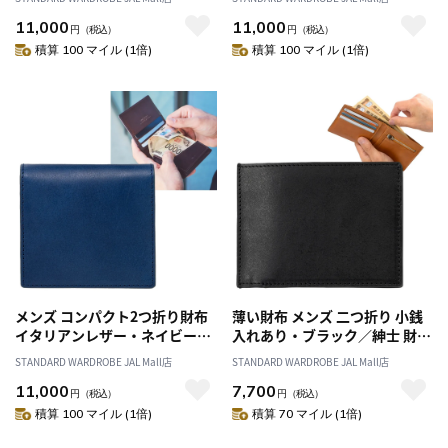
ット 二つ折り財布 スマート 革
レット 二つ折り財布 スマート
11,000
11,000
本革 レザー 春財布 クリスマス
革 本革 レザー 春財布 クリスマ
円
（税込）
円
（税込）
父の日 誕生日 プレゼント
ス 父の日 誕生日 プレゼント
積算 100 マイル (1倍)
積算 100 マイル (1倍)
メンズ コンパクト2つ折り財布
薄い財布 メンズ 二つ折り 小銭
イタリアンレザー・ネイビー／
入れあり・ブラック／紳士 財布
財布 紳士 薄型 コンパクトウォ
折り財布 小銭入れ スマート ス
STANDARD WARDROBE JAL Mall店
STANDARD WARDROBE JAL Mall店
レット 二つ折り財布 スマート
リム 薄型 革 本革 イタリアン レ
11,000
7,700
革 本革 レザー 春財布 クリスマ
ザー 春財布 父の日 クリスマス
円
（税込）
円
（税込）
ス 父の日 誕生日 プレゼント
誕生日 プレゼント ギフト
積算 100 マイル (1倍)
積算 70 マイル (1倍)