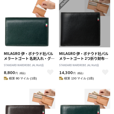
MILAGRO 伊・ボナウド社パル
MILAGRO 伊・ボナウド社パル
メラートゴート 名刺入れ・グリ
メラートゴート 2つ折り財布・
ーン
ブラック
STANDARD WARDROBE JAL Mall店
STANDARD WARDROBE JAL Mall店
8,800
14,300
円
（税込）
円
（税込）
積算 80 マイル (1倍)
積算 130 マイル (1倍)