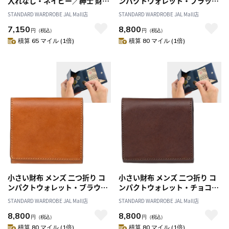
入れなし・ネイビー／紳士 財布
ンパクトウォレット・ブラック
折り財布 札入れ スマート スリ
／紳士 財布 折り財布 ミニ スマ
STANDARD WARDROBE JAL Mall店
STANDARD WARDROBE JAL Mall店
ム 薄型 革 本革 イタリアン レザ
ート スリム 革 本革 イタリアン
7,150
8,800
ー 春財布 父の日 クリスマス 誕
レザー 春財布 父の日 クリスマ
円
（税込）
円
（税込）
生日 プレゼント ギフト
ス 誕生日 プレゼント ギフト
積算 65 マイル (1倍)
積算 80 マイル (1倍)
小さい財布 メンズ 二つ折り コ
小さい財布 メンズ 二つ折り コ
ンパクトウォレット・ブラウン
ンパクトウォレット・チョコ／
／紳士 財布 折り財布 ミニ スマ
紳士 財布 折り財布 ミニ スマー
STANDARD WARDROBE JAL Mall店
STANDARD WARDROBE JAL Mall店
ート スリム 革 本革 イタリアン
ト スリム 革 本革 イタリアン レ
8,800
8,800
レザー 春財布 父の日 クリスマ
ザー 春財布 父の日 クリスマス
円
（税込）
円
（税込）
ス 誕生日 プレゼント ギフト
誕生日 プレゼント ギフト
積算 80 マイル (1倍)
積算 80 マイル (1倍)