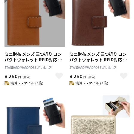
ミニ財布 メンズ 三つ折り コン
ミニ財布 メンズ 三つ折り コン
パクトウォレット RFID対応 ス
パクトウォレット RFID対応 ス
ライドカードウォレット・ブラ
ライドカードウォレット・チョ
STANDARD WARDROBE JAL Mall店
STANDARD WARDROBE JAL Mall店
ウン／紳士 財布 折り財布 ミニ
コ／紳士 財布 折り財布 ミニ ス
8,250
8,250
スリム スキミング防止 革 本革
リム スキミング防止 革 本革 イ
円
（税込）
円
（税込）
イタリアン レザー 春財布 父の
タリアン レザー 春財布 父の日
積算 75 マイル (1倍)
積算 75 マイル (1倍)
日 クリスマス 誕生日 プレゼン
クリスマス 誕生日 プレゼント
ト ギフト
ギフト