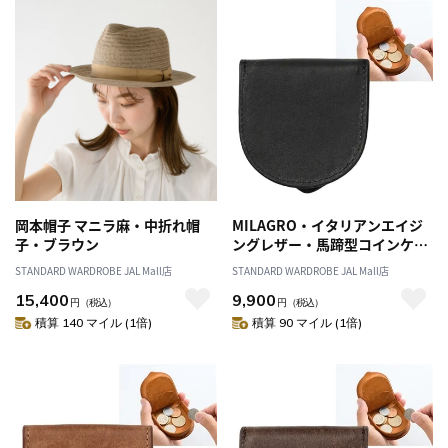
岡本帽子 マニラ麻・中折れ帽
MILAGRO・イタリアンエイジ
子・ブラウン
ングレザー・馬蹄型コインケー
ス・ブラック
STANDARD WARDROBE JAL Mall店
STANDARD WARDROBE JAL Mall店
15,400
9,900
円
（税込）
円
（税込）
積算 140 マイル (1倍)
積算 90 マイル (1倍)