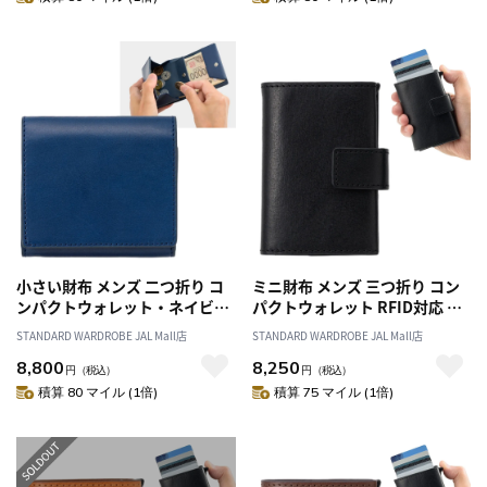
小さい財布 メンズ 二つ折り コ
ミニ財布 メンズ 三つ折り コン
ンパクトウォレット・ネイビー
パクトウォレット RFID対応 ス
／紳士 財布 折り財布 ミニ スマ
ライドカードウォレット・ブラ
STANDARD WARDROBE JAL Mall店
STANDARD WARDROBE JAL Mall店
ート スリム 革 本革 イタリアン
ック／紳士 財布 折り財布 ミニ
8,800
8,250
レザー 春財布 父の日 クリスマ
スリム スキミング防止 革 本革
円
（税込）
円
（税込）
ス 誕生日 プレゼント ギフト
イタリアン レザー 春財布 父の
積算 80 マイル (1倍)
積算 75 マイル (1倍)
日 クリスマス 誕生日 プレゼン
ト ギフト